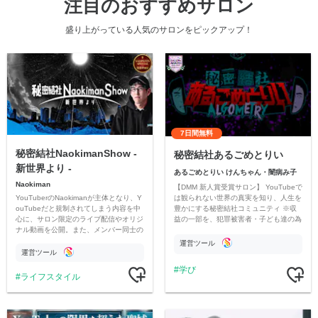
注目のおすすめサロン
盛り上がっている人気のサロンをピックアップ！
7日間無料
秘密結社NaokimanShow -
秘密結社あるごめとりい
新世界より -
あるごめとりい けんちゃん・闇病み子
Naokiman
【DMM 新人賞受賞サロン】 YouTubeで
YouTuberのNaokimanが主体となり、Y
は観られない世界の真実を知り、人生を
ouTubeだと規制されてしまう内容を中
豊かにする秘密結社コミュニティ ※収
心に、サロン限定のライブ配信やオリジ
益の一部を、犯罪被害者・子ども達の為
ナル動画を公開。また、メンバー同士の
のチャリティーに寄付させていただきま
情報交換や交流の場としても楽しんでい
す
運営ツール
ただいています。
運営ツール
学び
ライフスタイル