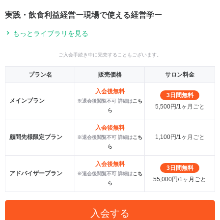
実践・飲食利益経営ー現場で使える経営学ー
もっとライブラリを見る
ご入会手続き中に完売することもございます。
プラン名
販売価格
サロン料金
入会後無料
3日間無料
メインプラン
※退会後閲覧不可 詳細は
こち
5,500円/1ヶ月ごと
ら
入会後無料
顧問先様限定プラン
1,100円/1ヶ月ごと
※退会後閲覧不可 詳細は
こち
ら
入会後無料
3日間無料
アドバイザープラン
※退会後閲覧不可 詳細は
こち
55,000円/1ヶ月ごと
ら
入会する