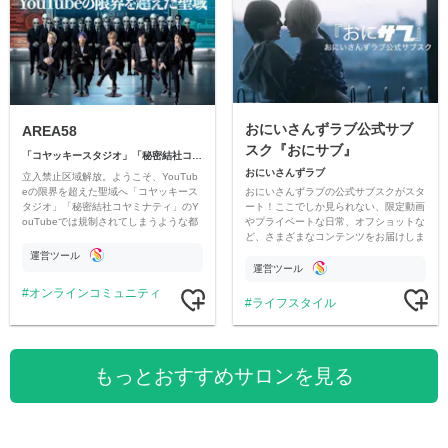
おにいさんずラブ公式サブ
AREA58
スク『おにサブ』
「コヤッキースタジオ」「秘密結社コヤミナティ」
おにいさんずラブ
立入禁止区域解放。ようこそ、YouTub
おにいさんずラブの公式サブスクがスタ
eの限界を超えた聖域へ「コヤッキース
ート！ここでしか見られない、限定動画
タジオ」「秘密結社コヤミナティ」のY
やプライベートな日常、オフショットな
ouTubeでは規制されてしまうような都
ど、さまざまなコンテンツをお届けしま
市伝説を中心にオリジナルコンテンツを
す。
公開。
運営ツール
運営ツール
オンラインコミュニティ
ライフスタイル
もっとおすすめサロンを見る