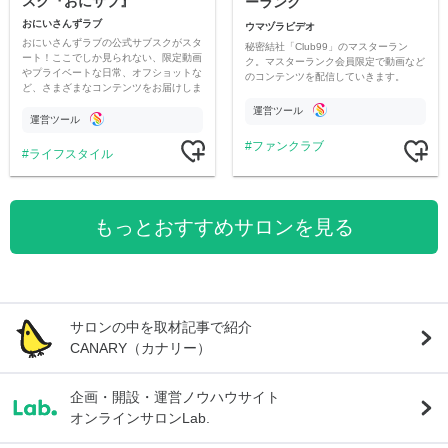
スク『おにサブ』
ーランク
おにいさんずラブ
ウマヅラビデオ
おにいさんずラブの公式サブスクがスタ
秘密結社「Club99」のマスターラン
ート！ここでしか見られない、限定動画
ク。マスターランク会員限定で動画など
やプライベートな日常、オフショットな
のコンテンツを配信していきます。
ど、さまざまなコンテンツをお届けしま
す。
運営ツール
運営ツール
ファンクラブ
ライフスタイル
もっとおすすめサロンを見る
サロンの中を取材記事で紹介
CANARY（カナリー）
企画・開設・運営ノウハウサイト
オンラインサロンLab.