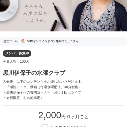
運営ツール
DMMオンラインサロン専用コミュニティ
メンバー募集中
募集人数：100人
黒川伊保子の水曜クラブ
入会後、以下のコンテンツをお楽しみいただけます。
・「感性トーク」動画（毎週水曜配信、30分程度）
・黒川伊保子への質問コーナー（月に１回はライブ）
・会員限定「お名前鑑定」
2,000
円 /1ヶ月ごと