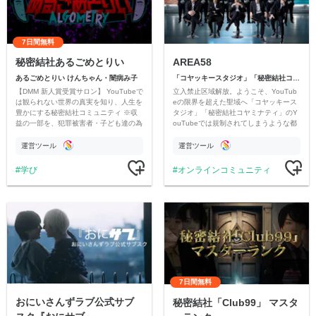
7日間無料
秘密結社あるごめとりい
AREA58
あるごめとりい けんちゃん・闇病み子
「コヤッキースタジオ」「秘密結社コヤミナティ」
【DMM 新人賞受賞サロン】 YouTubeで
立入禁止区域解放。ようこそ、YouTub
は観られない世界の真実を知り、人生を
eの限界を超えた聖域へ「コヤッキース
豊かにする秘密結社コミュニティ ※収
タジオ」「秘密結社コヤミナティ」のY
益の一部を、犯罪被害者・子ども達の為
ouTubeでは規制されてしまうような都
のチャリティーに寄付させていただきま
市伝説を中心にオリジナルコンテンツを
す
公開。
運営ツール
運営ツール
学び
オンラインコミュニティ
7日間無料
おにいさんずラブ公式サブ
秘密結社「Club99」 マスタ