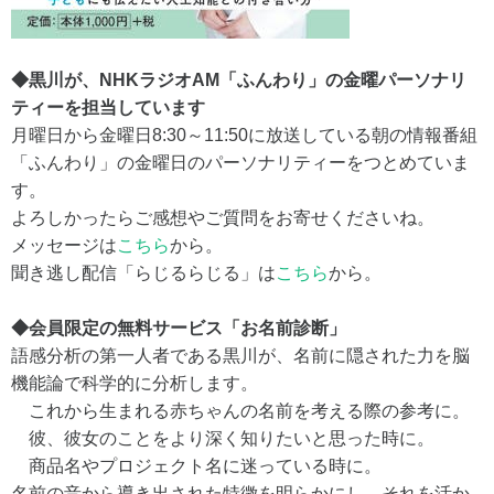
◆黒川が、NHKラジオAM「ふんわり」の金曜パーソナリ
ティーを担当しています
月曜日から金曜日8:30～11:50に放送している朝の情報番組
「ふんわり」の金曜日のパーソナリティーをつとめていま
す。
よろしかったらご感想やご質問をお寄せくださいね。
メッセージは
こちら
から。
聞き逃し配信「らじるらじる」は
こちら
から。
◆会員限定の無料サービス「お名前診断」
語感分析の第一人者である黒川が、名前に隠された力を脳
機能論で科学的に分析します。
これから生まれる赤ちゃんの名前を考える際の参考に。
彼、彼女のことをより深く知りたいと思った時に。
商品名やプロジェクト名に迷っている時に。
名前の音から導き出された特徴を明らかにし、それを活か