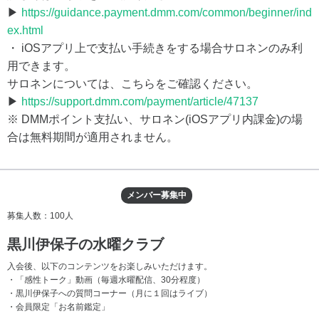
▶
https://guidance.payment.dmm.com/common/beginner/ind
ex.html
・ iOSアプリ上で支払い手続きをする場合サロネンのみ利
用できます。
サロネンについては、こちらをご確認ください。
▶
https://support.dmm.com/payment/article/47137
※ DMMポイント支払い、サロネン(iOSアプリ内課金)の場
合は無料期間が適用されません。
メンバー募集中
募集人数：100人
黒川伊保子の水曜クラブ
入会後、以下のコンテンツをお楽しみいただけます。
・「感性トーク」動画（毎週水曜配信、30分程度）
・黒川伊保子への質問コーナー（月に１回はライブ）
・会員限定「お名前鑑定」