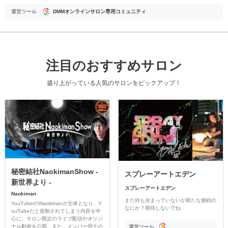
運営ツール
DMMオンラインサロン専用コミュニティ
注目のおすすめサロン
盛り上がっている人気のサロンをピックアップ！
秘密結社NaokimanShow -
スプレーアートエデン
新世界より -
スプレーアートエデン
Naokiman
まだ何も決まっていないが新たな挑戦の
YouTuberのNaokimanが主体となり、Y
なにか？期待しないでね
ouTubeだと規制されてしまう内容を中
心に、サロン限定のライブ配信やオリジ
ナル動画を公開。また、メンバー同士の
運営ツール