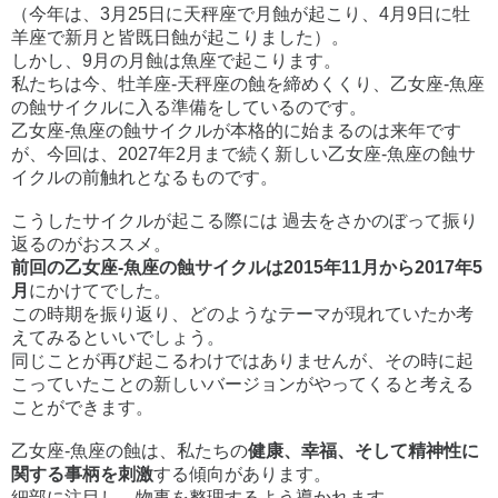
（今年は、3月25日に天秤座で月蝕が起こり、4月9日に牡
羊座で新月と皆既日蝕が起こりました）。
しかし、9月の月蝕は魚座で起こります。
私たちは今、牡羊座-天秤座の蝕を締めくくり、乙女座-魚座
の蝕サイクルに入る準備をしているのです。
乙女座-魚座の蝕サイクルが本格的に始まるのは来年です
が、今回は、2027年2月まで続く新しい乙女座-魚座の蝕サ
イクルの前触れとなるものです。
こうしたサイクルが起こる際には 過去をさかのぼって振り
返るのがおススメ。
前回の乙女座-魚座の蝕サイクルは2015年11月から2017年5
月
にかけてでした。
この時期を振り返り、どのようなテーマが現れていたか考
えてみるといいでしょう。
同じことが再び起こるわけではありませんが、その時に起
こっていたことの新しいバージョンがやってくると考える
ことができます。
乙女座-魚座の蝕は、私たちの
健康、幸福、そして精神性に
関する事柄を刺激
する傾向があります。
細部に注目し、物事を整理するよう導かれます。