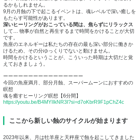
るかもしれません。
9月の月蝕の下で起こるイベントは、魂レベルで深い癒しを
もたらす可能性があります。
深いヒーリングがおこっている間は、焦らずにリラックス
して… 物事が自然と再生するまで時間をかけることが大切
です。
魚座のエネルギーは私たちの存在の最も深い部分に働きか
けるため、その分ゆっくりでないと動けません。
時間をかけるということが、こういった時期は大切だと覚
えておきましょう。
ーーーーーーーーーーーーーーーー
今回の魚座満月、部分月蝕、スーパームーンにおすすめの
瞑想
魂を癒すヒーリング瞑想【6分間】
https://youtu.be/B4MYllkNR3I?si=d7oKbrR9F1pChZ4c
ここから新しい蝕のサイクルが始まります
2023年以来、月は牡羊座と天秤座で蝕を起こしてきました