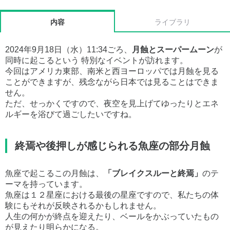
内容
ライブラリ
2024年9月18日（水）11:34ごろ、
月蝕とスーパームーン
が
同時に起こるという 特別なイベントが訪れます。
今回はアメリカ東部、南米と西ヨーロッパでは月蝕を見る
ことができますが、残念ながら日本では見ることはできま
せん。
ただ、せっかくですので、夜空を見上げてゆったりとエネ
ルギーを浴びて過ごしたいですね。
終焉や後押しが感じられる魚座の部分月蝕
魚座で起こるこの月蝕は、
「ブレイクスルーと終焉」
のテ
ーマを持っています。
魚座は１２星座における最後の星座ですので、私たちの体
験にもそれが反映されるかもしれません。
人生の何かが終点を迎えたり、ベールをかぶっていたもの
が見えたり明らかになる。