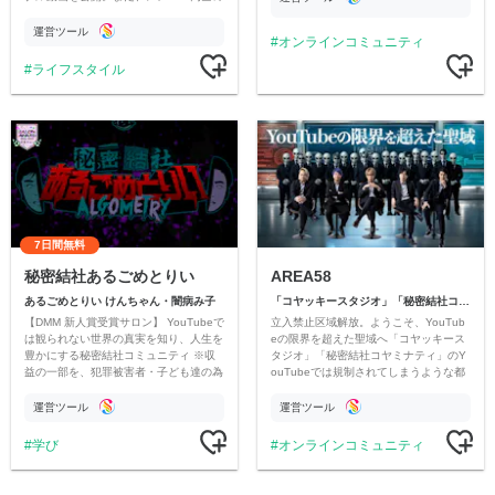
情報交換や交流の場としても楽しんでい
ただいています。
運営ツール
オンラインコミュニティ
ライフスタイル
7日間無料
秘密結社あるごめとりい
AREA58
あるごめとりい けんちゃん・闇病み子
「コヤッキースタジオ」「秘密結社コヤミナティ」
【DMM 新人賞受賞サロン】 YouTubeで
立入禁止区域解放。ようこそ、YouTub
は観られない世界の真実を知り、人生を
eの限界を超えた聖域へ「コヤッキース
豊かにする秘密結社コミュニティ ※収
タジオ」「秘密結社コヤミナティ」のY
益の一部を、犯罪被害者・子ども達の為
ouTubeでは規制されてしまうような都
のチャリティーに寄付させていただきま
市伝説を中心にオリジナルコンテンツを
す
公開。
運営ツール
運営ツール
学び
オンラインコミュニティ