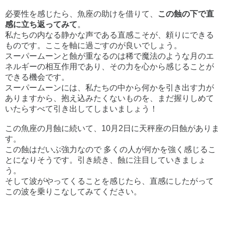
必要性を感じたら、魚座の助けを借りて、
この蝕の下で直
感に立ち返ってみて
。
私たちの内なる静かな声である直感こそが、頼りにできる
ものです。ここを軸に過ごすのが良いでしょう。
スーパームーンと蝕が重なるのは稀で魔法のような月のエ
ネルギーの相互作用であり、その力を心から感じることが
できる機会です。
スーパームーンには、私たちの中から何かを引き出す力が
ありますから、抱え込みたくないものを、まだ握りしめて
いたらすべて引き出してしまいましょう！
この魚座の月蝕に続いて、10月2日に天秤座の日蝕がありま
す。
この蝕はだいぶ強力なので 多くの人が何かを強く感じるこ
とになりそうです。引き続き、蝕に注目していきましょ
う。
そして波がやってくることを感じたら、直感にしたがって
この波を乗りこなしてみてください。