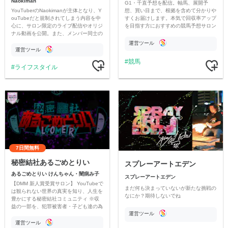
Naokiman
G1・千直予想を配信。軸馬、展開予
YouTuberのNaokimanが主体となり、Y
想、買い目まで、根拠を含めて分かりや
ouTubeだと規制されてしまう内容を中
すくお届けします。本気で回収率アップ
心に、サロン限定のライブ配信やオリジ
を目指す方におすすめの競馬予想サロン
ナル動画を公開。また、メンバー同士の
です。
情報交換や交流の場としても楽しんでい
運営ツール
ただいています。
運営ツール
競馬
ライフスタイル
7日間無料
秘密結社あるごめとりい
スプレーアートエデン
あるごめとりい けんちゃん・闇病み子
スプレーアートエデン
【DMM 新人賞受賞サロン】 YouTubeで
まだ何も決まっていないが新たな挑戦の
は観られない世界の真実を知り、人生を
なにか？期待しないでね
豊かにする秘密結社コミュニティ ※収
益の一部を、犯罪被害者・子ども達の為
運営ツール
のチャリティーに寄付させていただきま
す
運営ツール