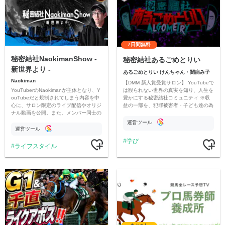
7日間無料
秘密結社NaokimanShow -
秘密結社あるごめとりい
新世界より -
あるごめとりい けんちゃん・闇病み子
Naokiman
【DMM 新人賞受賞サロン】 YouTubeで
YouTuberのNaokimanが主体となり、Y
は観られない世界の真実を知り、人生を
ouTubeだと規制されてしまう内容を中
豊かにする秘密結社コミュニティ ※収
心に、サロン限定のライブ配信やオリジ
益の一部を、犯罪被害者・子ども達の為
ナル動画を公開。また、メンバー同士の
のチャリティーに寄付させていただきま
情報交換や交流の場としても楽しんでい
す
運営ツール
ただいています。
運営ツール
学び
ライフスタイル