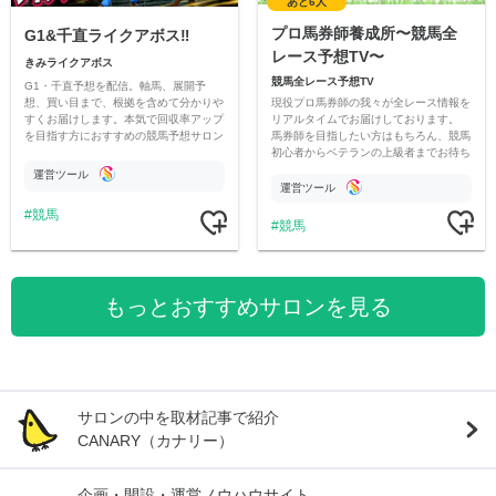
あと6人
プロ馬券師養成所〜競馬全
G1&千直ライクアボス‼️
レース予想TV〜
きみライクアボス
競馬全レース予想TV
G1・千直予想を配信。軸馬、展開予
現役プロ馬券師の我々が全レース情報を
想、買い目まで、根拠を含めて分かりや
リアルタイムでお届けしております。
すくお届けします。本気で回収率アップ
馬券師を目指したい方はもちろん、競馬
を目指す方におすすめの競馬予想サロン
初心者からベテランの上級者までお待ち
です。
しております。最高の競馬ライフを。
運営ツール
運営ツール
競馬
競馬
もっとおすすめサロンを見る
サロンの中を取材記事で紹介
CANARY（カナリー）
企画・開設・運営ノウハウサイト