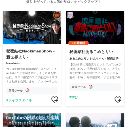
盛り上がっている人気のサロンをピックアップ！
7日間無料
秘密結社NaokimanShow -
秘密結社あるごめとりい
新世界より -
あるごめとりい けんちゃん・闇病み子
Naokiman
【DMM 新人賞受賞サロン】 YouTubeで
YouTuberのNaokimanが主体となり、Y
は観られない世界の真実を知り、人生を
ouTubeだと規制されてしまう内容を中
豊かにする秘密結社コミュニティ ※収
心に、サロン限定のライブ配信やオリジ
益の一部を、犯罪被害者・子ども達の為
ナル動画を公開。また、メンバー同士の
のチャリティーに寄付させていただきま
情報交換や交流の場としても楽しんでい
す
運営ツール
ただいています。
運営ツール
学び
ライフスタイル