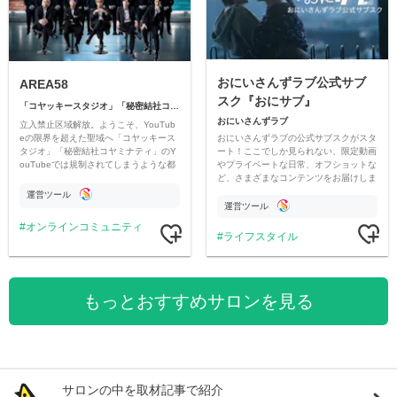
おにいさんずラブ公式サブ
AREA58
スク『おにサブ』
「コヤッキースタジオ」「秘密結社コヤミナティ」
おにいさんずラブ
立入禁止区域解放。ようこそ、YouTub
おにいさんずラブの公式サブスクがスタ
eの限界を超えた聖域へ「コヤッキース
ート！ここでしか見られない、限定動画
タジオ」「秘密結社コヤミナティ」のY
やプライベートな日常、オフショットな
ouTubeでは規制されてしまうような都
ど、さまざまなコンテンツをお届けしま
市伝説を中心にオリジナルコンテンツを
す。
公開。
運営ツール
運営ツール
オンラインコミュニティ
ライフスタイル
もっとおすすめサロンを見る
サロンの中を取材記事で紹介