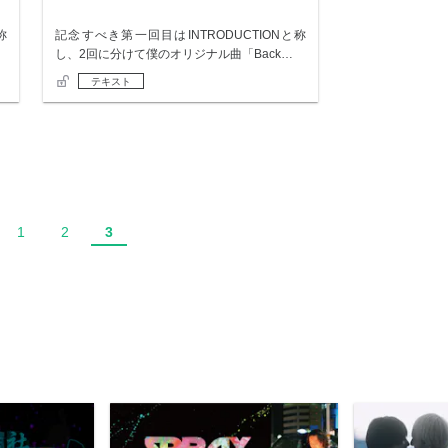
称
記念すべき第一回目はINTRODUCTIONと称
し、2回に分けて僕のオリジナル曲「Back…
テキスト
1
2
3