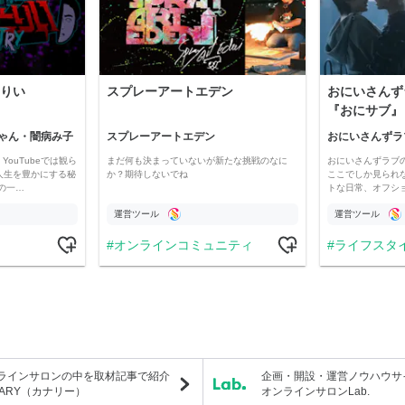
りい
スプレーアートエデン
おにいさんず
『おにサブ』
ゃん・闇病み子
スプレーアートエデン
おにいさんずラ
YouTubeでは観ら
まだ何も決まっていないが新たな挑戦のなに
おにいさんずラブ
人生を豊かにする秘
か？期待しないでね
ここでしか見られ
の一…
トな日常、オフシ
運営ツール
運営ツール
オンラインコミュニティ
ライフスタ
ラインサロンの中を取材記事で紹介
企画・開設・運営ノウハウサ
NARY（カナリー）
オンラインサロンLab.