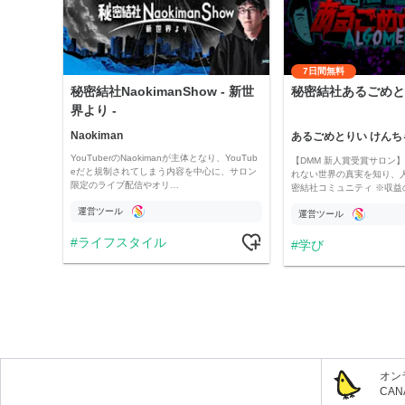
7日間無料
秘密結社NaokimanShow - 新世
秘密結社あるごめと
界より -
Naokiman
あるごめとりい けんち
YouTuberのNaokimanが主体となり、YouTub
【DMM 新人賞受賞サロン】 
eだと規制されてしまう内容を中心に、サロン
れない世界の真実を知り、
限定のライブ配信やオリ…
密結社コミュニティ ※収益
運営ツール
運営ツール
ライフスタイル
学び
オン
CA