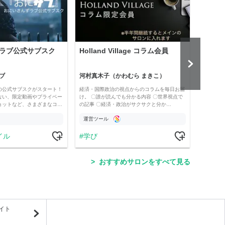
ラブ公式サブスク
Holland Village コラム会員
「為
「為
ペー
ブ
河村真木子（かわむら まきこ）
為替
の公式サブスクがスタート！
経済・国際政治の視点からのコラムを毎日お届
200
ない、限定動画やプライベー
け。 〇誰が読んでも分かる内容 〇世界視点で
た。読
ョットなど、さまざまなコ…
の記事 〇経済・政治がサクサクと分か…
限定公
運営ツール
運営
イル
学び
ス
おすすめサロンをすべて見る
イト