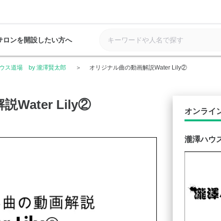
サロンを開設したい方へ
ウス道場 by 瀧澤賢太郎
オリジナル曲の動画解説Water Lily②
ater Lily②
オンライ
瀧澤ハウス