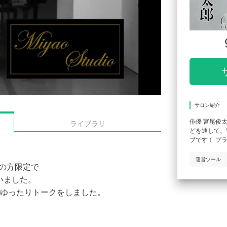
サロン紹介
俳優 宮尾俊
ライブラリ
どを通して、
ブです！ プ
運営ツール
会員の方限定で
いました。
ゆったりトークをしました。