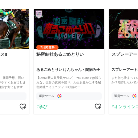
7日間無料
‼️
秘密結社あるごめとりい
スプレーアー
あるごめとりい けんちゃん・闇病み子
スプレーアート
、展開予想、買い
【DMM 新人賞受賞サロン】 YouTubeでは観ら
まだ何も決まって
りやすくお届けしま
れない世界の真実を知り、人生を豊かにする秘
か？期待しないで
目指す方におすす…
密結社コミュニティ ※収益の一…
運営ツール
運営ツール
学び
オンライン