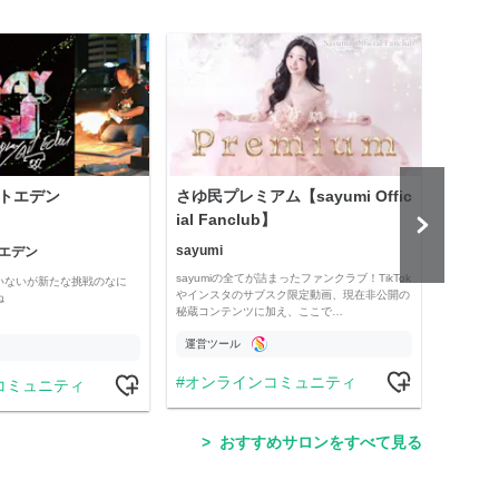
トエデン
さゆ民プレミアム【sayumi Offic
プロ
ial Fanclub】
予想
sayumi
エデン
競馬全
sayumiの全てが詰まったファンクラブ！TikTok
いないが新たな挑戦のなに
現役プ
やインスタのサブスク限定動画、現在非公開の
ね
タイム
秘蔵コンテンツに加え、ここで…
したい
運営ツール
運営
オンラインコミュニティ
コミュニティ
競
おすすめサロンをすべて見る