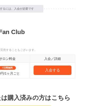
するには、入会が必要です
an Club
に完売することもございます。
サロン料金
入会／詳細
7日間無料
入会する
0円/1ヶ月ごと
たは購入済みの方はこちら