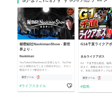
秘密結社NaokimanShow - 新世
G1&千直ライクアボス
界より -
Naokiman
きみライクアボス
YouTuberのNaokimanが主体となり、YouTub
G1・千直予想を配信。軸馬
eだと規制されてしまう内容を中心に、サロン
目まで、根拠を含めて分か
限定のライブ配信やオリ…
す。本気で回収率アップを
運営ツール
運営ツール
ライフスタイル
競馬