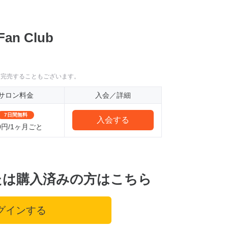
an Club
に完売することもございます。
サロン料金
入会／詳細
7日間無料
入会する
0円/1ヶ月ごと
たは購入済みの方はこちら
グインする