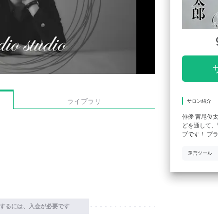
ライブラリ
サロン紹介
俳優 宮尾俊
どを通して、
ブです！ プ
運営ツール
するには、入会が必要です