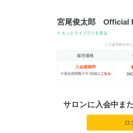
宮尾俊太郎 Official F
もっとライブラリを見る
ご入会手続き中
販売価格
入会後無料
※退会後閲覧不可 詳細は
こちら
98
サロンに入会中ま
ロ