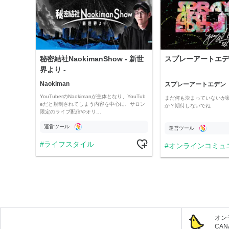
秘密結社NaokimanShow - 新世
スプレーアートエデ
界より -
Naokiman
スプレーアートエデン
YouTuberのNaokimanが主体となり、YouTub
まだ何も決まっていないが
eだと規制されてしまう内容を中心に、サロン
か？期待しないでね
限定のライブ配信やオリ…
運営ツール
運営ツール
ライフスタイル
オンラインコミュ
オン
CA