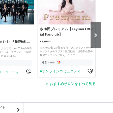
さゆ民プレミアム【sayumi Offic
公益
ial Fanclub】
sayumi
「コヤッキースタジオ」「秘密結社コヤミナティ」
公益
sayumiの全てが詰まったファンクラブ！TikTok
ようこそ、YouTubeの限界
Officia
やインスタのサブスク限定動画、現在非公開の
コヤッキースタジオ」「秘密
e thro
秘蔵コンテンツに加え、ここで…
YouTube…
運営ツール
運営
オンラインコミュニティ
コミュニティ
学
おすすめサロンをすべて見る
イト