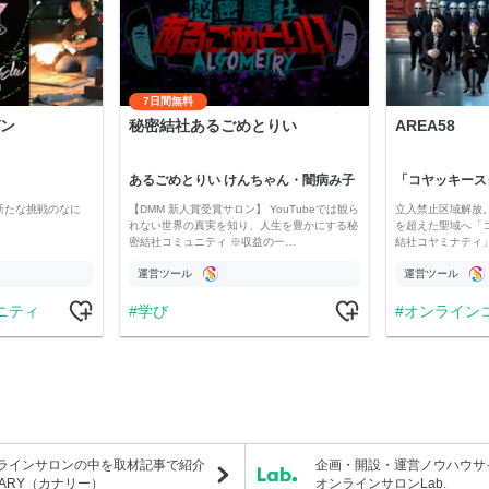
7日間無料
ン
秘密結社あるごめとりい
AREA58
あるごめとりい けんちゃん・闇病み子
新たな挑戦のなに
【DMM 新人賞受賞サロン】 YouTubeでは観ら
立入禁止区域解放。
れない世界の真実を知り、人生を豊かにする秘
を超えた聖域へ「
密結社コミュニティ ※収益の一…
結社コヤミナティ」の
運営ツール
運営ツール
ニティ
学び
オンライン
ラインサロンの中を取材記事で紹介
企画・開設・運営ノウハウサ
NARY（カナリー）
オンラインサロンLab.