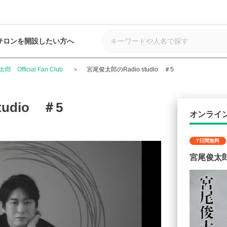
サロンを開設したい方へ
 Official Fan Club
宮尾俊太郎のRadio studio ＃5
udio ＃5
オンライ
7日間無料
宮尾俊太郎 O