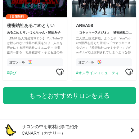
7日間無料
秘密結社あるごめとりい
AREA58
あるごめとりい けんちゃん・闇病み子
「コヤッキースタジオ」「秘密結社コヤミナティ」
【DMM 新人賞受賞サロン】 YouTubeで
立入禁止区域解放。ようこそ、YouTub
は観られない世界の真実を知り、人生を
eの限界を超えた聖域へ「コヤッキース
豊かにする秘密結社コミュニティ ※収
タジオ」「秘密結社コヤミナティ」のY
益の一部を、犯罪被害者・子ども達の為
ouTubeでは規制されてしまうような都
のチャリティーに寄付させていただきま
市伝説を中心にオリジナルコンテンツを
す
公開。
運営ツール
運営ツール
学び
オンラインコミュニティ
もっとおすすめサロンを見る
サロンの中を取材記事で紹介
CANARY（カナリー）