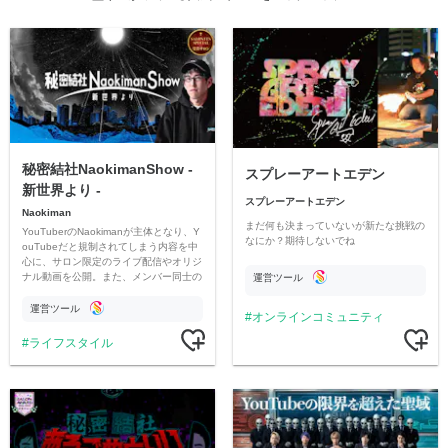
秘密結社NaokimanShow -
スプレーアートエデン
新世界より -
スプレーアートエデン
Naokiman
まだ何も決まっていないが新たな挑戦の
YouTuberのNaokimanが主体となり、Y
なにか？期待しないでね
ouTubeだと規制されてしまう内容を中
心に、サロン限定のライブ配信やオリジ
ナル動画を公開。また、メンバー同士の
運営ツール
情報交換や交流の場としても楽しんでい
ただいています。
運営ツール
オンラインコミュニティ
ライフスタイル