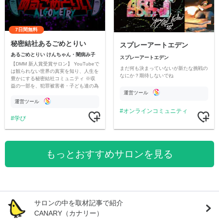
7日間無料
秘密結社あるごめとりい
スプレーアートエデン
あるごめとりい けんちゃん・闇病み子
スプレーアートエデン
【DMM 新人賞受賞サロン】 YouTubeで
まだ何も決まっていないが新たな挑戦の
は観られない世界の真実を知り、人生を
なにか？期待しないでね
豊かにする秘密結社コミュニティ ※収
益の一部を、犯罪被害者・子ども達の為
運営ツール
のチャリティーに寄付させていただきま
す
運営ツール
オンラインコミュニティ
学び
もっとおすすめサロンを見る
サロンの中を取材記事で紹介
CANARY（カナリー）