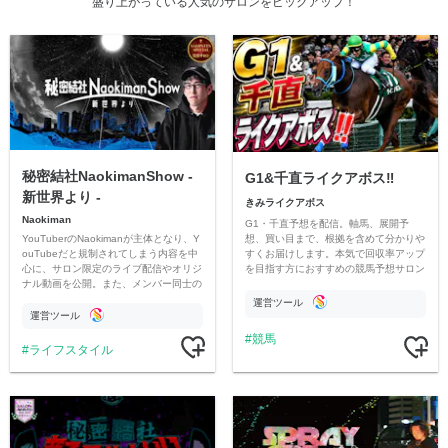
盛り上がっている人気のサロンをピックアップ！
秘密結社NaokimanShow -
G1&千直ライクアボス‼️
新世界より -
きみライクアボス
Naokiman
G1・千直予想を配信。軸馬、展開予
YouTuberのNaokimanが主体となり、Y
想、買い目まで、根拠を含めて分かりや
ouTubeだと規制されてしまう内容を中
すくお届けします。本気で回収率アップ
心に、サロン限定のライブ配信やオリジ
を目指す方におすすめの競馬予想サロン
ナル動画を公開。また、メンバー同士の
です。
情報交換や交流の場としても楽しんでい
運営ツール
ただいています。
運営ツール
競馬
ライフスタイル