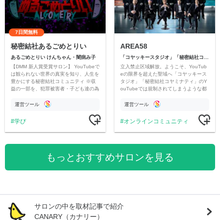
7日間無料
秘密結社あるごめとりい
AREA58
あるごめとりい けんちゃん・闇病み子
「コヤッキースタジオ」「秘密結社コヤミナティ」
【DMM 新人賞受賞サロン】 YouTubeで
立入禁止区域解放。ようこそ、YouTub
は観られない世界の真実を知り、人生を
eの限界を超えた聖域へ「コヤッキース
豊かにする秘密結社コミュニティ ※収
タジオ」「秘密結社コヤミナティ」のY
益の一部を、犯罪被害者・子ども達の為
ouTubeでは規制されてしまうような都
のチャリティーに寄付させていただきま
市伝説を中心にオリジナルコンテンツを
す
公開。
運営ツール
運営ツール
学び
オンラインコミュニティ
もっとおすすめサロンを見る
サロンの中を取材記事で紹介
CANARY（カナリー）