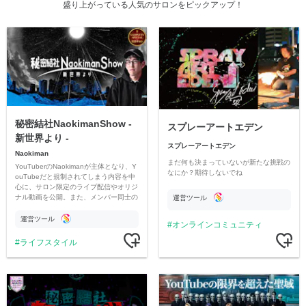
盛り上がっている人気のサロンをピックアップ！
秘密結社NaokimanShow -
スプレーアートエデン
新世界より -
スプレーアートエデン
Naokiman
まだ何も決まっていないが新たな挑戦の
YouTuberのNaokimanが主体となり、Y
なにか？期待しないでね
ouTubeだと規制されてしまう内容を中
心に、サロン限定のライブ配信やオリジ
ナル動画を公開。また、メンバー同士の
運営ツール
情報交換や交流の場としても楽しんでい
ただいています。
運営ツール
オンラインコミュニティ
ライフスタイル