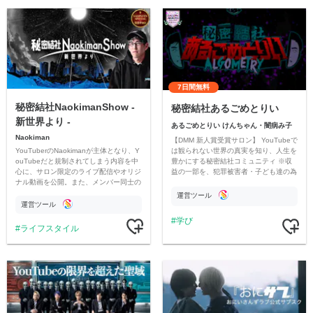
7日間無料
秘密結社NaokimanShow -
秘密結社あるごめとりい
新世界より -
あるごめとりい けんちゃん・闇病み子
Naokiman
【DMM 新人賞受賞サロン】 YouTubeで
YouTuberのNaokimanが主体となり、Y
は観られない世界の真実を知り、人生を
ouTubeだと規制されてしまう内容を中
豊かにする秘密結社コミュニティ ※収
心に、サロン限定のライブ配信やオリジ
益の一部を、犯罪被害者・子ども達の為
ナル動画を公開。また、メンバー同士の
のチャリティーに寄付させていただきま
情報交換や交流の場としても楽しんでい
す
運営ツール
ただいています。
運営ツール
学び
ライフスタイル