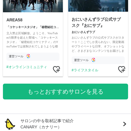
おにいさんずラブ公式サブ
AREA58
スク『おにサブ』
「コヤッキースタジオ」「秘密結社コヤミナティ」
おにいさんずラブ
立入禁止区域解放。ようこそ、YouTub
おにいさんずラブの公式サブスクがスタ
eの限界を超えた聖域へ「コヤッキース
ート！ここでしか見られない、限定動画
タジオ」「秘密結社コヤミナティ」のY
やプライベートな日常、オフショットな
ouTubeでは規制されてしまうような都
ど、さまざまなコンテンツをお届けしま
市伝説を中心にオリジナルコンテンツを
す。
公開。
運営ツール
運営ツール
オンラインコミュニティ
ライフスタイル
もっとおすすめサロンを見る
サロンの中を取材記事で紹介
CANARY（カナリー）