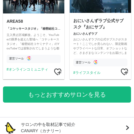
おにいさんずラブ公式サブ
AREA58
スク『おにサブ』
「コヤッキースタジオ」「秘密結社コヤミナティ」
おにいさんずラブ
立入禁止区域解放。ようこそ、YouTub
おにいさんずラブの公式サブスクがスタ
eの限界を超えた聖域へ「コヤッキース
ート！ここでしか見られない、限定動画
タジオ」「秘密結社コヤミナティ」のY
やプライベートな日常、オフショットな
ouTubeでは規制されてしまうような都
ど、さまざまなコンテンツをお届けしま
市伝説を中心にオリジナルコンテンツを
す。
公開。
運営ツール
運営ツール
オンラインコミュニティ
ライフスタイル
もっとおすすめサロンを見る
サロンの中を取材記事で紹介
CANARY（カナリー）