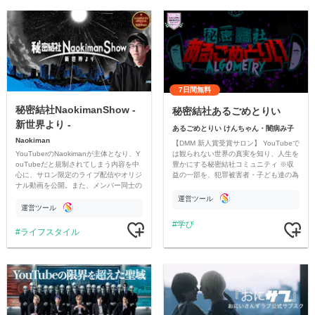
7日間無料
秘密結社NaokimanShow -
秘密結社あるごめとりい
新世界より -
あるごめとりい けんちゃん・闇病み子
Naokiman
【DMM 新人賞受賞サロン】 YouTubeで
YouTuberのNaokimanが主体となり、Y
は観られない世界の真実を知り、人生を
ouTubeだと規制されてしまう内容を中
豊かにする秘密結社コミュニティ ※収
心に、サロン限定のライブ配信やオリジ
益の一部を、犯罪被害者・子ども達の為
ナル動画を公開。また、メンバー同士の
のチャリティーに寄付させていただきま
情報交換や交流の場としても楽しんでい
す
運営ツール
ただいています。
運営ツール
学び
ライフスタイル