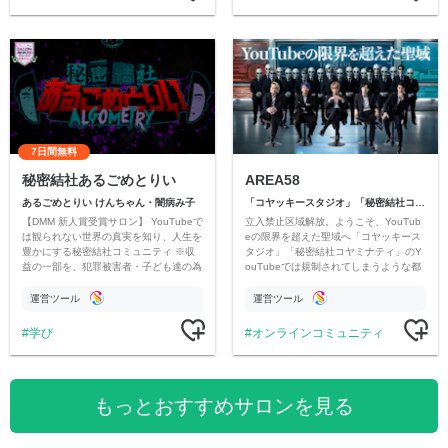
7日間無料
秘密結社あるごめとりい
AREA58
あるごめとりい けんちゃん・闇病み子
「コヤッキースタジオ」「秘密結社コヤミナティ」
【DMM 新人賞受賞サロン】 YouTubeで
立入禁止区域解放。ようこそ、YouTub
は観られない世界の真実を知り、人生を
eの限界を超えた聖域へ「コヤッキース
豊かにする秘密結社コミュニティ ※収
タジオ」「秘密結社コヤミナティ」のY
益の一部を、犯罪被害者・子ども達の為
ouTubeでは規制されてしまうような都
のチャリティーに寄付させていただきま
市伝説を中心にオリジナルコンテンツを
す
公開。
運営ツール
運営ツール
学び
オンラインコミュニティ
もっとおすすめサロンを見る