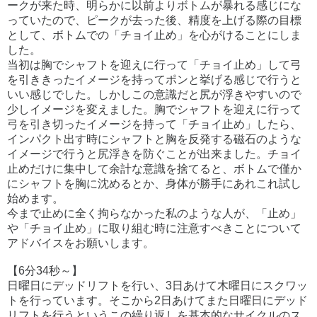
ークが来た時、明らかに以前よりボトムが暴れる感じにな
っていたので、ピークが去った後、精度を上げる際の目標
として、ボトムでの「チョイ止め」を心がけることにしま
した。
当初は胸でシャフトを迎えに行って「チョイ止め」して弓
を引ききったイメージを持ってポンと挙げる感じで行うと
いい感じでした。しかしこの意識だと尻が浮きやすいので
少しイメージを変えました。胸でシャフトを迎えに行って
弓を引き切ったイメージを持って「チョイ止め」したら、
インパクト出す時にシャフトと胸を反発する磁石のような
イメージで行うと尻浮きを防ぐことが出来ました。チョイ
止めだけに集中して余計な意識を捨てると、ボトムで僅か
にシャフトを胸に沈めるとか、身体が勝手にあれこれ試し
始めます。
今まで止めに全く拘らなかった私のような人が、「止め」
や「チョイ止め」に取り組む時に注意すべきことについて
アドバイスをお願いします。
【6分34秒～】
日曜日にデッドリフトを行い、3日あけて木曜日にスクワッ
トを行っています。そこから2日あけてまた日曜日にデッド
リフトを行うというこの繰り返しを基本的なサイクルのス