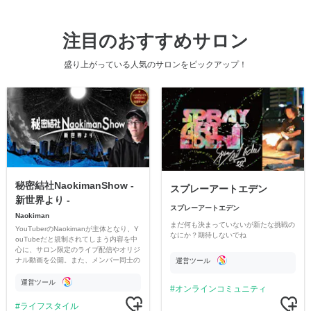
注目のおすすめサロン
盛り上がっている人気のサロンをピックアップ！
秘密結社NaokimanShow -
スプレーアートエデン
新世界より -
スプレーアートエデン
Naokiman
まだ何も決まっていないが新たな挑戦の
YouTuberのNaokimanが主体となり、Y
なにか？期待しないでね
ouTubeだと規制されてしまう内容を中
心に、サロン限定のライブ配信やオリジ
ナル動画を公開。また、メンバー同士の
運営ツール
情報交換や交流の場としても楽しんでい
ただいています。
運営ツール
オンラインコミュニティ
ライフスタイル