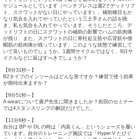
ケジュールとしています（ベンチプレスは週2でデッドリフ
ト、スクワットがない日にやっています）。補助種目もか
なり気合を入れてやっていたという三土手さんの話を聴
き、私も気合を入れてやっています。そうしたところ、デ
ッドリフトの日にスクワットの補助の影響でハムの筋肉痛
が残り、また、スクワットの日に脊柱起立筋や広背筋や僧
帽筋の筋肉痛が残っています。このような状態で練習して
いて良いものでしょうか。1週間サイクルではなく、9日サ
イクルなどに延ばすべきでしょうか？
【8分31秒～】
B2タイプのインソールはどんな形ですか？練習で使う効果
が期待出来ますか？
【9分51秒～】
A-wearについて廣戸先生に聞きましたか？前回のセミナー
では4スタンスリングの解説だけでした。
【11分6秒～】
自分は BP や DL の時は「内装くん」というシューズを履い
ています。自分のトレーニング施設では「Hyper V たびぐ