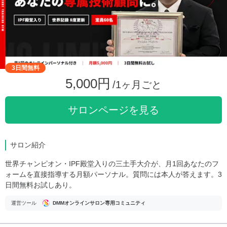
3日間無料
5,000円
/1ヶ月ごと
サロンページを見る
サロン紹介
世界チャンピオン・IPF殿堂入りの三土手大介が、月1回あなたのフ
ォームを直接指導する月額パーソナル。質問には本人が答えます。3
日間無料お試しあり。
運営ツール
DMMオンラインサロン専用コミュニティ