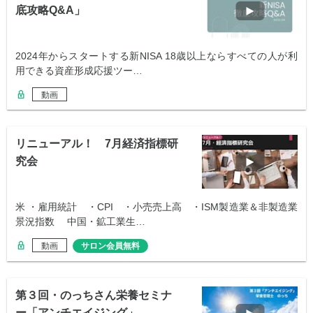
底攻略Q&A」
2024年からスタートする新NISA 18歳以上ならすべての人が利
用できる資産形成応援ツー…
動画
リニューアル！ 7月経済指標研
究会
米 ・雇用統計 ・CPI ・小売売上高 ・ISM製造業＆非製造業
景況指数 中国・鉱工業生…
動画
サロン会員無料
第３回・のっちさん栄養セミナ
ー「アンチエイジング」