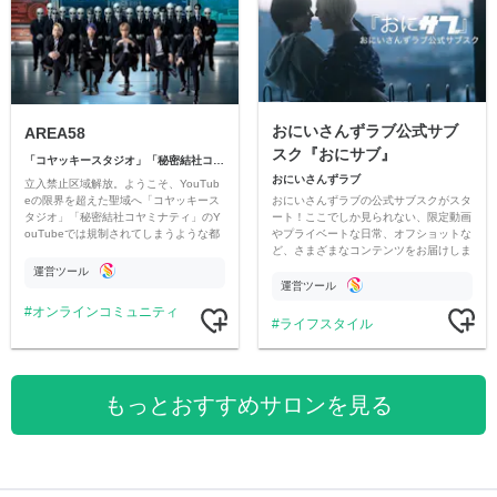
おにいさんずラブ公式サブ
AREA58
スク『おにサブ』
「コヤッキースタジオ」「秘密結社コヤミナティ」
おにいさんずラブ
立入禁止区域解放。ようこそ、YouTub
おにいさんずラブの公式サブスクがスタ
eの限界を超えた聖域へ「コヤッキース
ート！ここでしか見られない、限定動画
タジオ」「秘密結社コヤミナティ」のY
やプライベートな日常、オフショットな
ouTubeでは規制されてしまうような都
ど、さまざまなコンテンツをお届けしま
市伝説を中心にオリジナルコンテンツを
す。
公開。
運営ツール
運営ツール
オンラインコミュニティ
ライフスタイル
もっとおすすめサロンを見る