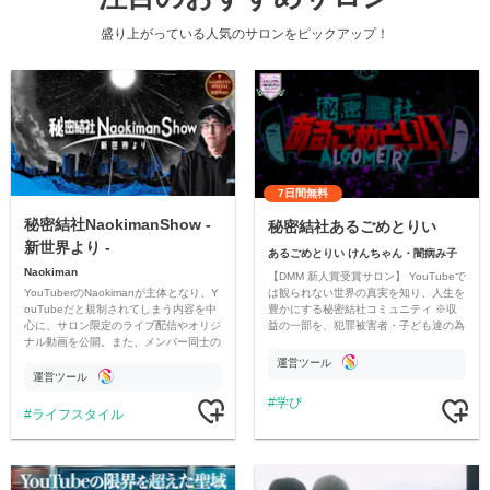
盛り上がっている人気のサロンをピックアップ！
7日間無料
秘密結社NaokimanShow -
秘密結社あるごめとりい
新世界より -
あるごめとりい けんちゃん・闇病み子
Naokiman
【DMM 新人賞受賞サロン】 YouTubeで
YouTuberのNaokimanが主体となり、Y
は観られない世界の真実を知り、人生を
ouTubeだと規制されてしまう内容を中
豊かにする秘密結社コミュニティ ※収
心に、サロン限定のライブ配信やオリジ
益の一部を、犯罪被害者・子ども達の為
ナル動画を公開。また、メンバー同士の
のチャリティーに寄付させていただきま
情報交換や交流の場としても楽しんでい
す
運営ツール
ただいています。
運営ツール
学び
ライフスタイル