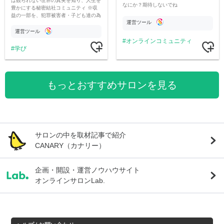
は観られない世界の真実を知り、人生を
なにか？期待しないでね
豊かにする秘密結社コミュニティ ※収
益の一部を、犯罪被害者・子ども達の為
運営ツール
のチャリティーに寄付させていただきま
す
運営ツール
オンラインコミュニティ
学び
もっとおすすめサロンを見る
サロンの中を取材記事で紹介
CANARY（カナリー）
企画・開設・運営ノウハウサイト
オンラインサロンLab.