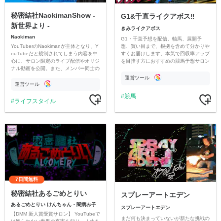
秘密結社NaokimanShow -
G1&千直ライクアボス‼️
新世界より -
きみライクアボス
Naokiman
G1・千直予想を配信。軸馬、展開予
YouTuberのNaokimanが主体となり、Y
想、買い目まで、根拠を含めて分かりや
ouTubeだと規制されてしまう内容を中
すくお届けします。本気で回収率アップ
心に、サロン限定のライブ配信やオリジ
を目指す方におすすめの競馬予想サロン
ナル動画を公開。また、メンバー同士の
です。
情報交換や交流の場としても楽しんでい
運営ツール
ただいています。
運営ツール
競馬
ライフスタイル
7日間無料
秘密結社あるごめとりい
スプレーアートエデン
あるごめとりい けんちゃん・闇病み子
スプレーアートエデン
【DMM 新人賞受賞サロン】 YouTubeで
まだ何も決まっていないが新たな挑戦の