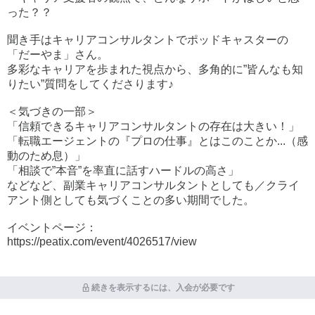
った？？
聞き手はキャリアコンサルタントでポッドキャスターの
「だーやま」さん。
多彩なキャリアを歩まれた視点から、多角的に”皆んなも知
りたい”質問をしてくださります♪
＜気づきの一部＞
「信頼できるキャリアコンサルタントの存在は大きい！」
「転職エージェントの『プロの仕事』とはこのことか...（感
動のため息）」
「相談で”本音”を率直に話すハードルの高さ」
などなど、副業キャリアコンサルタントとしても／クライ
アント側としても気づくことの多い期間でした。
イベントページ：
https://peatix.com/event/4026517/view
続きを表示するには、入会が必要です