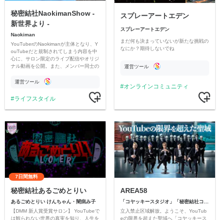
秘密結社NaokimanShow -
スプレーアートエデン
新世界より -
スプレーアートエデン
Naokiman
まだ何も決まっていないが新たな挑戦の
YouTuberのNaokimanが主体となり、Y
なにか？期待しないでね
ouTubeだと規制されてしまう内容を中
心に、サロン限定のライブ配信やオリジ
ナル動画を公開。また、メンバー同士の
運営ツール
情報交換や交流の場としても楽しんでい
ただいています。
運営ツール
オンラインコミュニティ
ライフスタイル
7日間無料
秘密結社あるごめとりい
AREA58
あるごめとりい けんちゃん・闇病み子
「コヤッキースタジオ」「秘密結社コヤミナティ」
【DMM 新人賞受賞サロン】 YouTubeで
立入禁止区域解放。ようこそ、YouTub
は観られない世界の真実を知り、人生を
eの限界を超えた聖域へ「コヤッキース