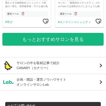
豊かにする秘密結社コミュニティ ※収
タジオ」「秘密結社コヤミナティ」のY
益の一部を、犯罪被害者・子ども達の為
ouTubeでは規制されてしまうような都
のチャリティーに寄付させていただきま
市伝説を中心にオリジナルコンテンツを
す
公開。
運営ツール
運営ツール
学び
オンラインコミュニティ
もっとおすすめサロンを見る
サロンの中を取材記事で紹介
CANARY（カナリー）
企画・開設・運営ノウハウサイト
オンラインサロンLab.
ヘルプ / お問い合わせ