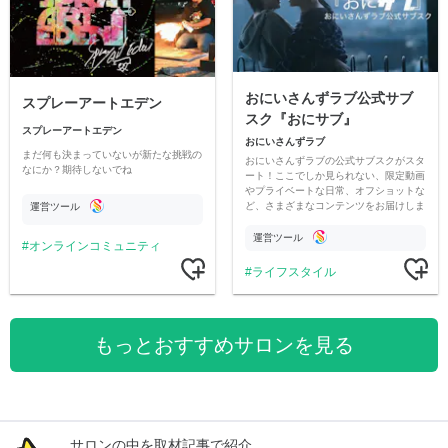
おにいさんずラブ公式サブ
スプレーアートエデン
スク『おにサブ』
スプレーアートエデン
おにいさんずラブ
まだ何も決まっていないが新たな挑戦の
おにいさんずラブの公式サブスクがスタ
なにか？期待しないでね
ート！ここでしか見られない、限定動画
やプライベートな日常、オフショットな
ど、さまざまなコンテンツをお届けしま
運営ツール
す。
運営ツール
オンラインコミュニティ
ライフスタイル
もっとおすすめサロンを見る
サロンの中を取材記事で紹介