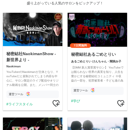
盛り上がっている人気のサロンをピックアップ！
7日間無料
秘密結社NaokimanShow -
秘密結社あるごめとりい
新世界より -
あるごめとりい けんちゃん・闇病み子
Naokiman
【DMM 新人賞受賞サロン】 YouTubeで
YouTuberのNaokimanが主体となり、Y
は観られない世界の真実を知り、人生を
ouTubeだと規制されてしまう内容を中
豊かにする秘密結社コミュニティ ※収
心に、サロン限定のライブ配信やオリジ
益の一部を、犯罪被害者・子ども達の為
ナル動画を公開。また、メンバー同士の
のチャリティーに寄付させていただきま
情報交換や交流の場としても楽しんでい
す
運営ツール
ただいています。
運営ツール
学び
ライフスタイル