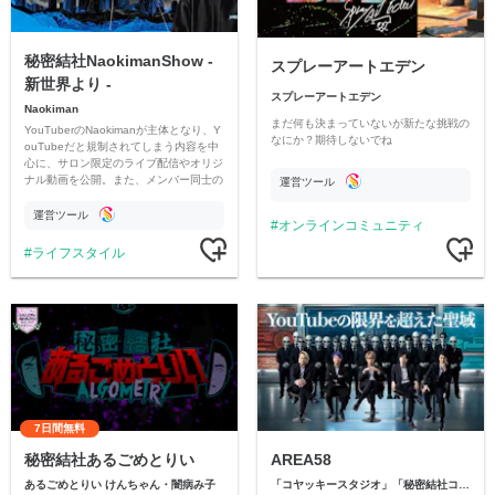
秘密結社NaokimanShow -
スプレーアートエデン
新世界より -
スプレーアートエデン
Naokiman
まだ何も決まっていないが新たな挑戦の
YouTuberのNaokimanが主体となり、Y
なにか？期待しないでね
ouTubeだと規制されてしまう内容を中
心に、サロン限定のライブ配信やオリジ
ナル動画を公開。また、メンバー同士の
運営ツール
情報交換や交流の場としても楽しんでい
ただいています。
運営ツール
オンラインコミュニティ
ライフスタイル
7日間無料
秘密結社あるごめとりい
AREA58
あるごめとりい けんちゃん・闇病み子
「コヤッキースタジオ」「秘密結社コヤミナティ」