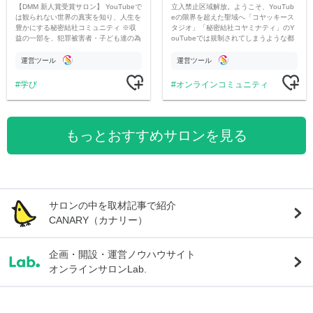
【DMM 新人賞受賞サロン】 YouTubeで
立入禁止区域解放。ようこそ、YouTub
は観られない世界の真実を知り、人生を
eの限界を超えた聖域へ「コヤッキース
豊かにする秘密結社コミュニティ ※収
タジオ」「秘密結社コヤミナティ」のY
益の一部を、犯罪被害者・子ども達の為
ouTubeでは規制されてしまうような都
のチャリティーに寄付させていただきま
市伝説を中心にオリジナルコンテンツを
す
公開。
運営ツール
運営ツール
学び
オンラインコミュニティ
もっとおすすめサロンを見る
サロンの中を取材記事で紹介
CANARY（カナリー）
企画・開設・運営ノウハウサイト
オンラインサロンLab.