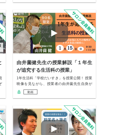
と
由井薗健先生の授業解説「１年生
が追究する生活科の授業」
資
1年生活科「学校だいすき」を授業公開！ 授業
ぞ
映像を見ながら、授業者の由井薗先生自身が
実況中…
動画