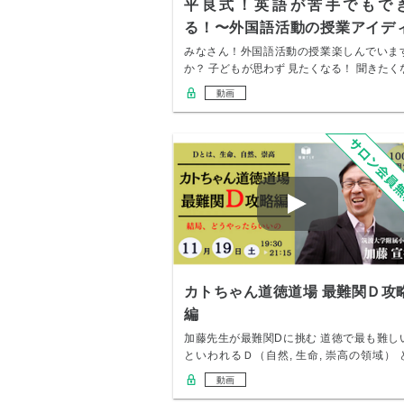
平良式！英語が苦手でもで
る！〜外国語活動の授業アイデ
ア〜
みなさん！外国語活動の授業楽しんでいま
か？ 子どもが思わず 見たくなる！ 聞きたく
る！…
動画
カトちゃん道徳道場 最難関Ｄ攻
編
加藤先生が最難関Dに挑む 道徳で最も難し
といわれるＤ（自然, 生命, 崇高の領域） 
う…
動画