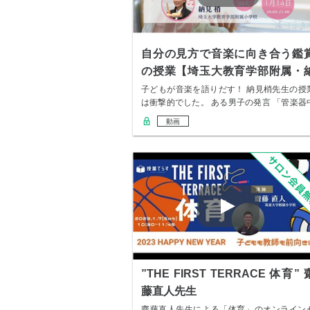
自分の見方で音楽に向き合う鑑
の授業【埼玉大教育学部附属・
見梢先生】
子どもが音楽を語りだす！ 納見梢先生の授
は衝撃的でした。 ある男子の発言 「管楽器
心に…
動画
”THE FIRST TERRACE 体育” 
藤直人先生
齋藤直人先生による「体育」のオンライン