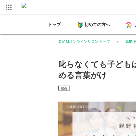
トップ
初めての方へ
ＤＭＭオンラインサロン トップ
NIJI
叱らなくても子ども
める言葉がけ
動画