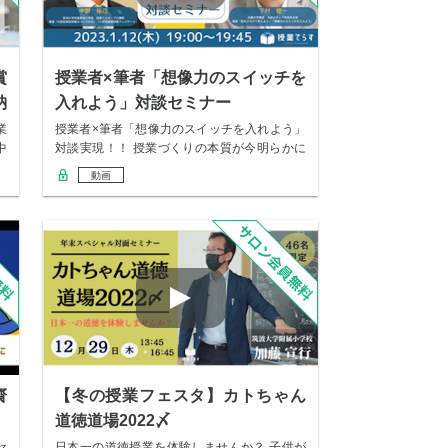
賞
授業者×筆者「想像力のスイッチを
納
入れよう」対談セミナー
業
授業者×筆者「想像力のスイッチを入れよう」
中
対談実現！！ 授業づくりの本質が今明らかに
なる！…
動画
齋
【冬の授業フェスタ】カトちゃん
道徳道場2022〆
セ
日本一の道徳授業を体験しませんか？ 子供が