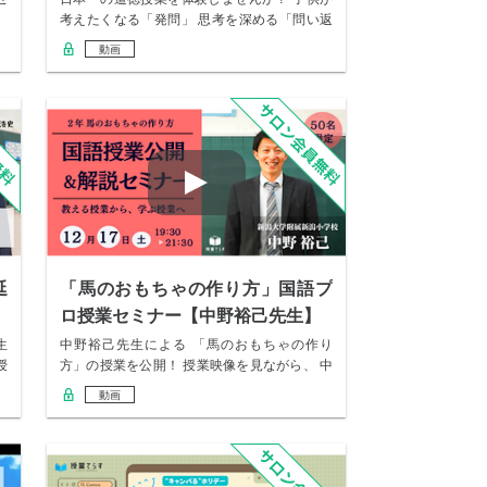
考えたくなる「発問」 思考を深める「問い返
し」 …
動画
延
「馬のおもちゃの作り方」国語プ
ロ授業セミナー【中野裕己先生】
生
中野裕己先生による 「馬のおもちゃの作り
授
方」の授業を公開！ 授業映像を見ながら、 中
野先生…
動画