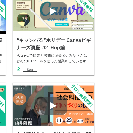
際
❝キャンバる❞ホリデー Canvaビギ
ナーズ講座 #01 Hop編
デ
♪Canvaで授業と校務に革命を♪ みなさんは、
そ
どんなICTツールを使った授業をしています…
動画