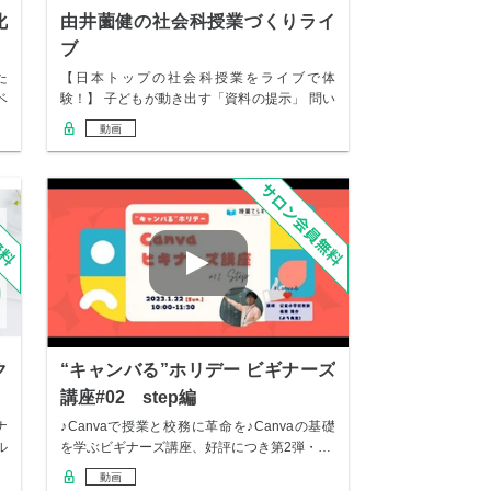
化
由井薗健の社会科授業づくりライ
ブ
た
【日本トップの社会科授業をライブで体
ベ
験！】 子どもが動き出す「資料の提示」 問い
が自分ごと…
動画
ク
“キャンバる”ホリデー ビギナーズ
講座#02 step編
ナ
♪Canvaで授業と校務に革命を♪Canvaの基礎
ル
を学ぶビギナーズ講座、好評につき第2弾・…
動画