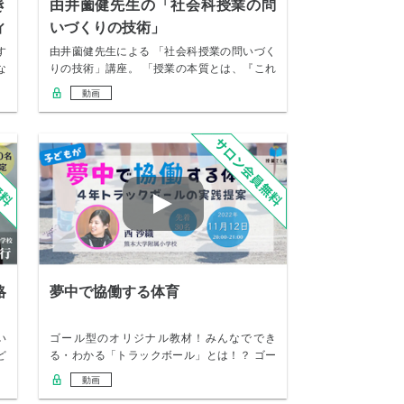
き
由井薗健先生の「社会科授業の問
ィ
いづくりの技術」
す
由井薗健先生による 「社会科授業の問いづく
な
りの技術」講座。 「授業の本質とは、『これ
だけは…
動画
略
夢中で協働する体育
い
ゴール型のオリジナル教材！みんなででき
ど
る・わかる「トラックボール」とは！？ ゴー
ル型の授業…
動画