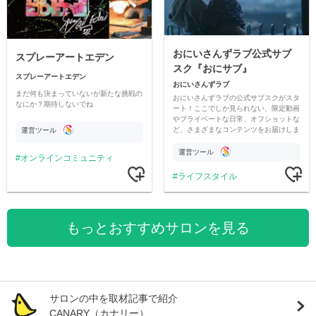
おにいさんずラブ公式サブ
スプレーアートエデン
スク『おにサブ』
スプレーアートエデン
おにいさんずラブ
まだ何も決まっていないが新たな挑戦の
おにいさんずラブの公式サブスクがスタ
なにか？期待しないでね
ート！ここでしか見られない、限定動画
やプライベートな日常、オフショットな
ど、さまざまなコンテンツをお届けしま
運営ツール
す。
運営ツール
オンラインコミュニティ
ライフスタイル
もっとおすすめサロンを見る
サロンの中を取材記事で紹介
CANARY（カナリー）