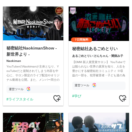
7日間無料
秘密結社NaokimanShow -
秘密結社あるごめとりい
新世界より -
あるごめとりい けんちゃん・闇病み子
Naokiman
【DMM 新人賞受賞サロン】 YouTubeで
YouTuberのNaokimanが主体となり、Y
は観られない世界の真実を知り、人生を
ouTubeだと規制されてしまう内容を中
豊かにする秘密結社コミュニティ ※収
心に、サロン限定のライブ配信やオリジ
益の一部を、犯罪被害者・子ども達の為
ナル動画を公開。また、メンバー同士の
のチャリティーに寄付させていただきま
情報交換や交流の場としても楽しんでい
す
運営ツール
ただいています。
運営ツール
学び
ライフスタイル