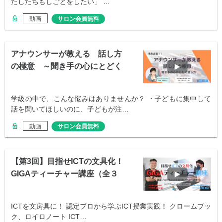
たしたちもしごとをしたい」 …
動画
サロン会員無料
アナウンサーが教える 話し方
の極意 ～聞き手の心にとどく
話し方～
学級の中で、こんな悩みはありませんか？ ・子どもに集中して
話を聞いてほしいのに、子どもが注…
動画
サロン会員無料
【第3回】目指せICTの文具化！
GIGAティーチャー講座（全３
回）
ICTを文房具に！ 認定プロから学ぶICT授業実践！ クロームブッ
ク、ロイロノート ICT…