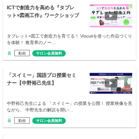
ICTで創造力を高める『タブレ
ット×図画工作』ワークショップ
【入門編】
タブレット×図工で創造力を育てる！ Viscuitを使った作品づくり
を体験！ 教育界のノー…
動画
サロン会員無料
「スイミー」国語プロ授業セミ
ナー【中野裕己先生】
中野裕己先生による 「スイミー」の授業を公開！ 授業映像を見
ながら、 中野先生の解説を聞い…
動画
サロン会員無料