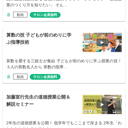
業のつくり方を知りたい」 そん…
動画
サロン会員無料
算数の技 子どもが前のめりに学
ぶ指導技術
算数を愛する三銃士が集結 子どもが前のめりに学ぶ授業の技！
３人の算数名人から 算数の指導…
動画
サロン会員無料
加藤宣行先生の道徳授業公開＆
解説セミナー
2年生の道徳授業を公開！ 低学年でもここまで深まる 2年生「わ