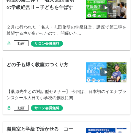
の学級経営Ⅱ～子どもを伸ばす
足し算思考～
２月に行われた「名人・志田倫明の学級経営」講座で第二弾を
希望する声が多かったので、開催いた…
動画
サロン会員無料
どの子も輝く教室のつくり方
【桑原先生との対話型セミナー】 今回は、日本初のイエナプラ
ンスクール大日向小学校の創設に関…
動画
サロン会員無料
職員室と学級で活かせる コー