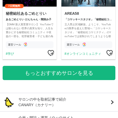
7日間無料
秘密結社あるごめとりい
AREA58
あるごめとりい けんちゃん・闇病み子
「コヤッキースタジオ」「秘密結社コヤミナティ」
【DMM 新人賞受賞サロン】 YouTubeで
立入禁止区域解放。ようこそ、YouTub
は観られない世界の真実を知り、人生を
eの限界を超えた聖域へ「コヤッキース
豊かにする秘密結社コミュニティ ※収
タジオ」「秘密結社コヤミナティ」のY
益の一部を、犯罪被害者・子ども達の為
ouTubeでは規制されてしまうような都
のチャリティーに寄付させていただきま
市伝説を中心にオリジナルコンテンツを
す
公開。
運営ツール
運営ツール
学び
オンラインコミュニティ
もっとおすすめサロンを見る
サロンの中を取材記事で紹介
CANARY（カナリー）
企画・開設・運営ノウハウサイト