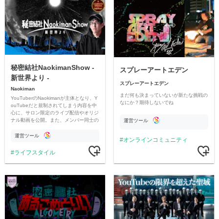
秘密結社NaokimanShow -
スプレーアートエデン
新世界より -
スプレーアートエデン
Naokiman
まだ何も決まっていないが新たな挑戦の
YouTuberのNaokimanが主体となり、Y
なにか？期待しないでね
ouTubeだと規制されてしまう内容を中
心に、サロン限定のライブ配信やオリジ
ナル動画を公開。また、メンバー同士の
運営ツール
情報交換や交流の場としても楽しんでい
ただいています。
運営ツール
オンラインコミュニティ
ライフスタイル