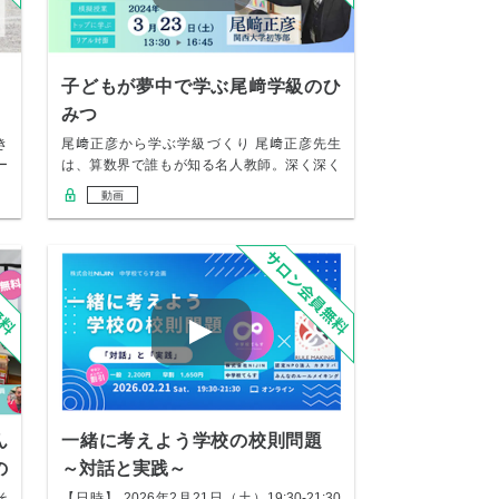
子どもが夢中で学ぶ尾﨑学級のひ
みつ
き
尾﨑正彦から学ぶ学級づくり 尾﨑正彦先生
ー
は、算数界で誰もが知る名人教師。深く深く
学びを追及…
動画
ん
一緒に考えよう学校の校則問題
の
～対話と実践～
そ
【日時】 2026年2月21日（土）19:30-21:30