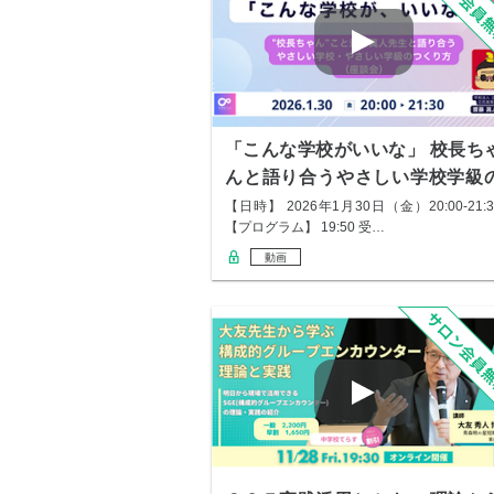
「こんな学校がいいな」 校長ち
んと語り合うやさしい学校学級
つくり方
【日時】 2026年1月30日（金）20:00-21:3
【プログラム】 19:50 受…
動画