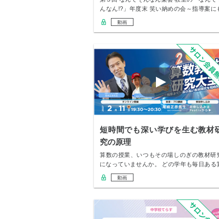
んなん!?」年度末 笑い納めの会～指導案に
評…
動画
短時間でも深い学びを生む教材
究の原理
算数の授業、いつもその場しのぎの教材研
になっていませんか。 どの学年も毎日ある
数の授業…
動画