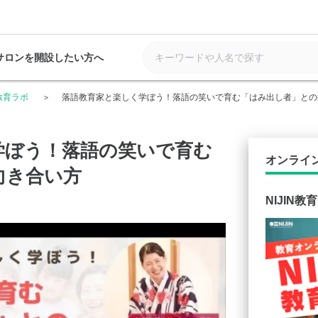
サロンを開設したい方へ
N教育ラボ
落語教育家と楽しく学ぼう！落語の笑いで育む「はみ出し者」との
学ぼう！落語の笑いで育む
オンライ
向き合い方
NIJIN教