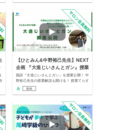
生
【ひとみん&中野裕己先生】NEXT
・
企画 『大造じいさんとガン』授業
公開
よ
国語『大造じいさんとガン』を授業公開！ 中
時
野裕己先生の授業解説も聞ける！ 授業てらす
プロ講…
動画