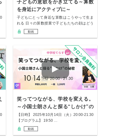
ら
子どもの意欲をかき立てる～算数
を身近にアクティブに～
0
子どもにとって身近な算数はこうやって生ま
れる 日々の算数授業で子どもたちの顔はどう
だろうか…
動画
え
笑ってつながる、学校を変える。
～小国士朗さんと探る“しかけ”の
秘密～
0
【日時】 2025年10月14日（火）20:00-21:30
【プログラム】 19:50 …
動画