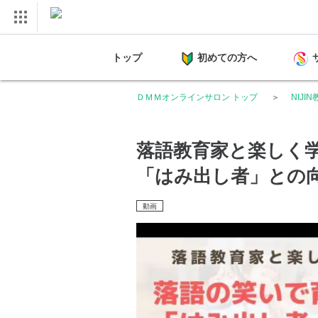
トップ
初めての方へ
ＤＭＭオンラインサロン トップ
NIJI
落語教育家と楽しく
「はみ出し者」との
動画