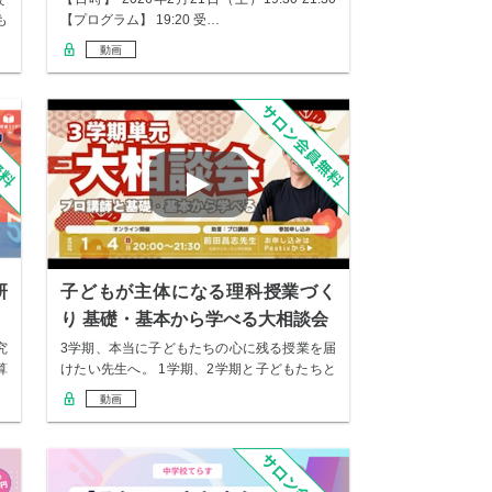
も
【プログラム】 19:20 受…
動画
研
子どもが主体になる理科授業づく
り 基礎・基本から学べる大相談会
究
3学期、本当に子どもたちの心に残る授業を届
算
けたい先生へ。 1学期、2学期と子どもたちと
共に…
動画