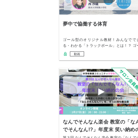
夢中で協働する体育
ゴール型のオリジナル教材！みんなでで
る・わかる「トラックボール」とは！？ ゴ
ル型の授業…
動画
なんでそんなん楽会 教室の「な
でそんなん!?」年度末 笑い納め
会
第３回 なんでそんなん楽会 教室の「なんで