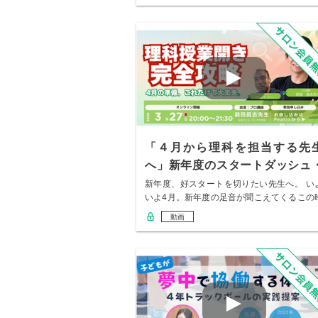
「４月から理科を担当する先
へ」新年度のスタートダッシュ
セミナー
新年度、好スタートを切りたい先生へ。 い
いよ4月。新年度の足音が聞こえてくるこの
期、こ…
動画