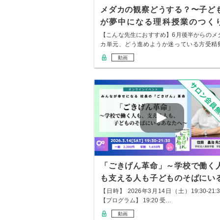
メダカの観察どうする？〜子ど
が夢中になる理科授業のつく
方〜
【こんな先生におすすめ】6月後半からのメ
カ単元、どう進めようか迷っている方受精
の観察、…
動画
「ごきげん革命」～学校で働く
も支える人も子どものそばにい
あなたへ～
【日時】 2026年3月14日（土）19:30-21:3
【プログラム】 19:20 受…
動画