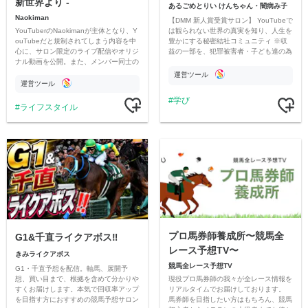
新世界より -
あるごめとりい けんちゃん・闇病み子
Naokiman
【DMM 新人賞受賞サロン】 YouTubeで
YouTuberのNaokimanが主体となり、Y
は観られない世界の真実を知り、人生を
ouTubeだと規制されてしまう内容を中
豊かにする秘密結社コミュニティ ※収
心に、サロン限定のライブ配信やオリジ
益の一部を、犯罪被害者・子ども達の為
ナル動画を公開。また、メンバー同士の
のチャリティーに寄付させていただきま
情報交換や交流の場としても楽しんでい
す
運営ツール
ただいています。
運営ツール
学び
ライフスタイル
プロ馬券師養成所〜競馬全
G1&千直ライクアボス‼️
レース予想TV〜
きみライクアボス
競馬全レース予想TV
G1・千直予想を配信。軸馬、展開予
現役プロ馬券師の我々が全レース情報を
想、買い目まで、根拠を含めて分かりや
リアルタイムでお届けしております。
すくお届けします。本気で回収率アップ
馬券師を目指したい方はもちろん、競馬
を目指す方におすすめの競馬予想サロン