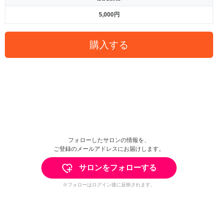
5,000円
購入する
フォローしたサロンの情報を、
ご登録のメールアドレスにお届けします。
サロンをフォローする
※フォローはログイン後に反映されます。