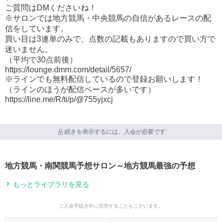
ご質問はDMくださいね！
※サロンでは地方競馬・中央競馬の自信があるレースの配
信をしています。
買い目は3連単のみで、点数の記載もありますので買い方で
迷いません。
（平均で30点前後）
https://lounge.dmm.com/detail/5657/
※ラインでも無料配信しているので登録お願いします！
（ラインのほうが配信ペースが多いです）
https://line.me/R/ti/p/@755yjxcj
続きを表示するには、入会が必要です
地方競馬・南関競馬予想サロン～地方競馬最強の予想
もっとライブラリを見る
ご入会手続き中に完売することもございます。