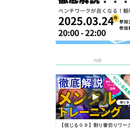
内容
【信じる０９】割り箸切りワー