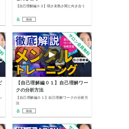
【自己理解編０３】弱さ未熟さ闇と向き合う
動画
ピ
【自己理解編０１】自己理解ワー
クの分析方法
ン
【自己理解編０１】自己理解ワークの分析方
法
動画