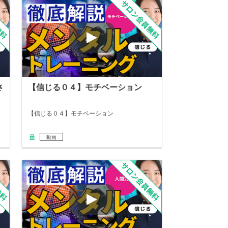
さ
【信じる０４】モチベーション
【信じる０４】モチベーション
動画