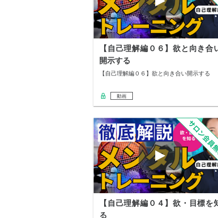
【自己理解編０６】欲と向き合
開示する
【自己理解編０６】欲と向き合い開示する
動画
【自己理解編０４】欲・目標を
る