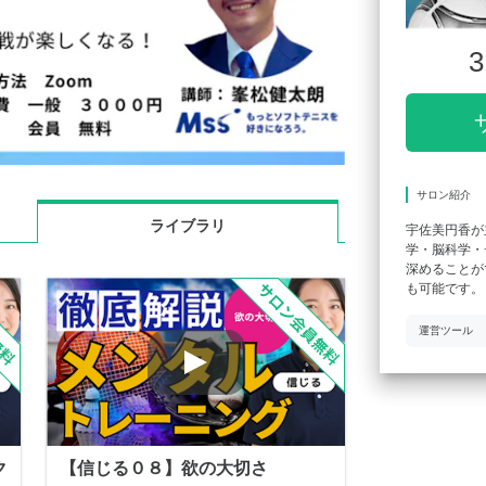
3
サロン紹介
ライブラリ
宇佐美円香が
学・脳科学・
深めることが
も可能です。
運営ツール
ク
【信じる０８】欲の大切さ