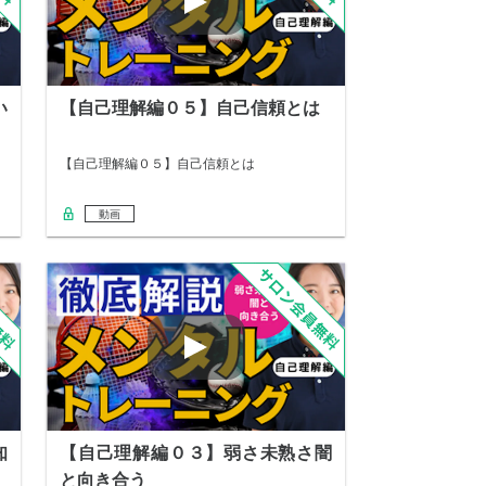
い
【自己理解編０５】自己信頼とは
【自己理解編０５】自己信頼とは
動画
知
【自己理解編０３】弱さ未熟さ闇
と向き合う