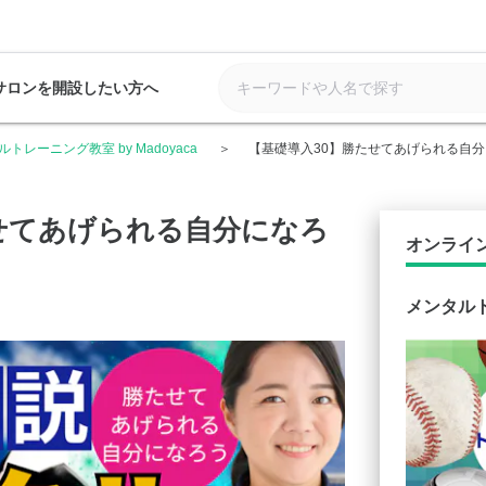
サロンを開設したい方へ
トレーニング教室 by Madoyaca
【基礎導入30】勝たせてあげられる自
せてあげられる自分になろ
オンライ
メンタルト