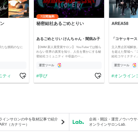
7日間無料
ン
秘密結社あるごめとりい
AREA58
あるごめとりい けんちゃん・闇病み子
新たな挑戦のなに
【DMM 新人賞受賞サロン】 YouTubeでは観ら
立入禁止区域解放。
れない世界の真実を知り、人生を豊かにする秘
を超えた聖域へ「
密結社コミュニティ ※収益の一…
結社コヤミナティ」の
運営ツール
運営ツール
ニティ
学び
オンライン
ラインサロンの中を取材記事で紹介
企画・開設・運営ノウハウサ
NARY（カナリー）
オンラインサロンLab.