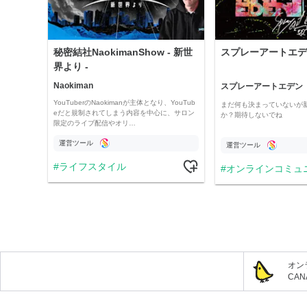
秘密結社NaokimanShow - 新世
スプレーアートエデ
界より -
Naokiman
スプレーアートエデン
YouTuberのNaokimanが主体となり、YouTub
まだ何も決まっていないが
eだと規制されてしまう内容を中心に、サロン
か？期待しないでね
限定のライブ配信やオリ…
運営ツール
運営ツール
ライフスタイル
オンラインコミュ
オン
CA