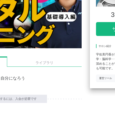
3
サロン紹介
宇佐美円香が
学・脳科学・
ライブラリ
深めることが
も可能です。
る自分になろう
運営ツール
するには、入会が必要です