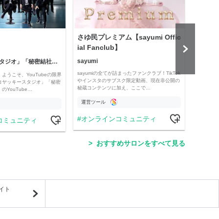
さゆ民プレミアム【sayumi Offic
公益
ial Fanclub】
sayumi
「コヤッキースタジオ」「秘密結社コヤミナティ」
公益
sayumiの全てが詰まったファンクラブ！TikTok
ようこそ、YouTubeの限界
Officia
やインスタのサブスク限定動画、現在非公開の
コヤッキースタジオ」「秘密
e thro
秘蔵コンテンツに加え、ここで…
YouTube…
運営ツール
運営
オンラインコミュニティ
コミュニティ
学
おすすめサロンをすべて見る
イト