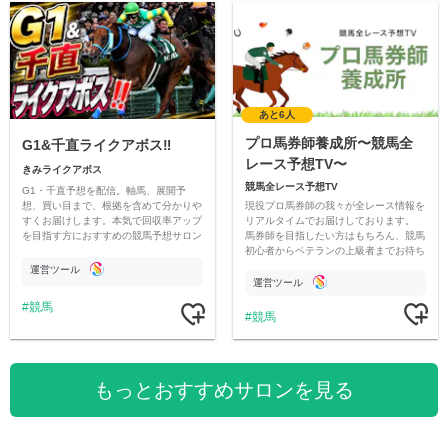
あと6人
プロ馬券師養成所〜競馬全
G1&千直ライクアボス‼️
レース予想TV〜
きみライクアボス
競馬全レース予想TV
G1・千直予想を配信。軸馬、展開予
現役プロ馬券師の我々が全レース情報を
想、買い目まで、根拠を含めて分かりや
リアルタイムでお届けしております。
すくお届けします。本気で回収率アップ
馬券師を目指したい方はもちろん、競馬
を目指す方におすすめの競馬予想サロン
初心者からベテランの上級者までお待ち
です。
しております。最高の競馬ライフを。
運営ツール
運営ツール
競馬
競馬
もっとおすすめサロンを見る