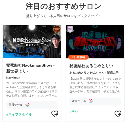
注目のおすすめサロン
盛り上がっている人気のサロンをピックアップ！
7日間無料
秘密結社NaokimanShow -
秘密結社あるごめとりい
新世界より -
あるごめとりい けんちゃん・闇病み子
Naokiman
【DMM 新人賞受賞サロン】 YouTubeで
YouTuberのNaokimanが主体となり、Y
は観られない世界の真実を知り、人生を
ouTubeだと規制されてしまう内容を中
豊かにする秘密結社コミュニティ ※収
心に、サロン限定のライブ配信やオリジ
益の一部を、犯罪被害者・子ども達の為
ナル動画を公開。また、メンバー同士の
のチャリティーに寄付させていただきま
情報交換や交流の場としても楽しんでい
す
運営ツール
ただいています。
運営ツール
学び
ライフスタイル