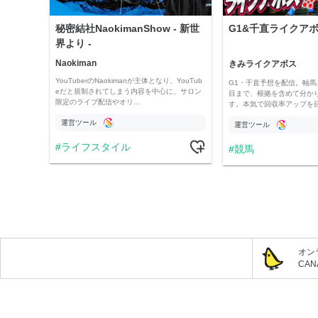
秘密結社NaokimanShow - 新世
G1&千直ライクアボス
界より -
Naokiman
きみライクアボス
YouTuberのNaokimanが主体となり、YouTub
G1・千直予想を配信。軸馬
eだと規制されてしまう内容を中心に、サロン
目まで、根拠を含めて分か
限定のライブ配信やオリ…
す。本気で回収率アップを
運営ツール
運営ツール
ライフスタイル
競馬
オン
CA