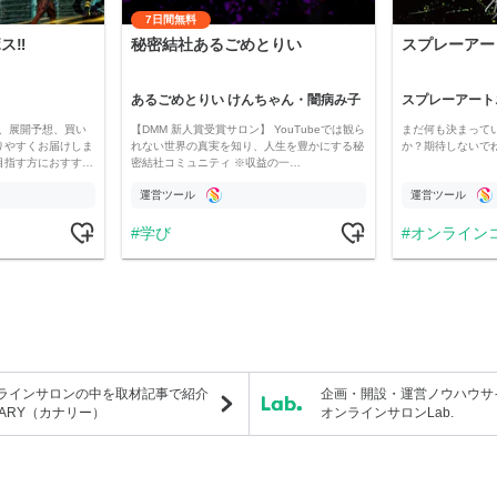
7日間無料
‼️
秘密結社あるごめとりい
スプレーアー
あるごめとりい けんちゃん・闇病み子
スプレーアート
、展開予想、買い
【DMM 新人賞受賞サロン】 YouTubeでは観ら
まだ何も決まって
りやすくお届けしま
れない世界の真実を知り、人生を豊かにする秘
か？期待しないで
目指す方におすす…
密結社コミュニティ ※収益の一…
運営ツール
運営ツール
学び
オンライン
ラインサロンの中を取材記事で紹介
企画・開設・運営ノウハウサ
NARY（カナリー）
オンラインサロンLab.