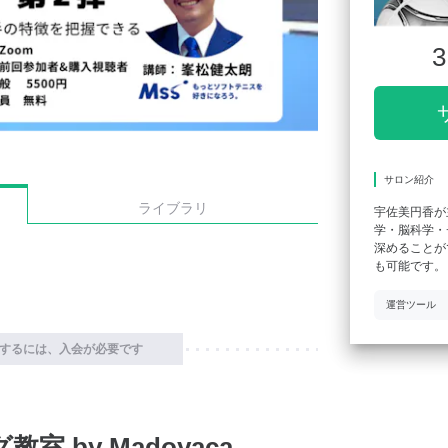
3
サロン紹介
ライブラリ
宇佐美円香が
学・脳科学・
深めることが
も可能です。
運営ツール
するには、入会が必要です
 by Madoyaca