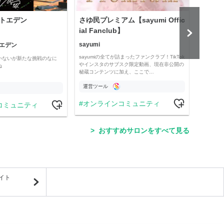
トエデン
さゆ民プレミアム【sayumi Offic
プロ
ial Fanclub】
予想
sayumi
エデン
競馬全
sayumiの全てが詰まったファンクラブ！TikTok
いないが新たな挑戦のなに
現役プ
やインスタのサブスク限定動画、現在非公開の
ね
タイム
秘蔵コンテンツに加え、ここで…
したい
運営ツール
運営
オンラインコミュニティ
コミュニティ
競
おすすめサロンをすべて見る
イト