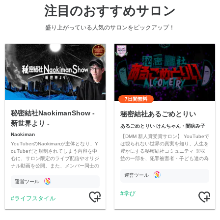
注目のおすすめサロン
盛り上がっている人気のサロンをピックアップ！
7日間無料
秘密結社NaokimanShow -
秘密結社あるごめとりい
新世界より -
あるごめとりい けんちゃん・闇病み子
Naokiman
【DMM 新人賞受賞サロン】 YouTubeで
YouTuberのNaokimanが主体となり、Y
は観られない世界の真実を知り、人生を
ouTubeだと規制されてしまう内容を中
豊かにする秘密結社コミュニティ ※収
心に、サロン限定のライブ配信やオリジ
益の一部を、犯罪被害者・子ども達の為
ナル動画を公開。また、メンバー同士の
のチャリティーに寄付させていただきま
情報交換や交流の場としても楽しんでい
す
運営ツール
ただいています。
運営ツール
学び
ライフスタイル