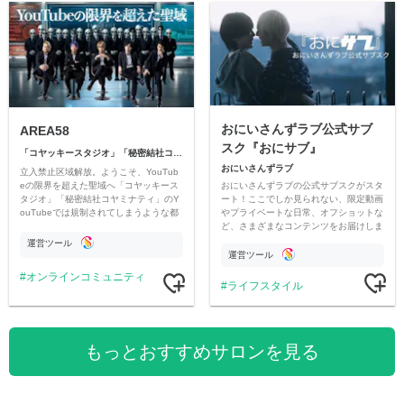
おにいさんずラブ公式サブ
AREA58
スク『おにサブ』
「コヤッキースタジオ」「秘密結社コヤミナティ」
おにいさんずラブ
立入禁止区域解放。ようこそ、YouTub
おにいさんずラブの公式サブスクがスタ
eの限界を超えた聖域へ「コヤッキース
ート！ここでしか見られない、限定動画
タジオ」「秘密結社コヤミナティ」のY
やプライベートな日常、オフショットな
ouTubeでは規制されてしまうような都
ど、さまざまなコンテンツをお届けしま
市伝説を中心にオリジナルコンテンツを
す。
公開。
運営ツール
運営ツール
オンラインコミュニティ
ライフスタイル
もっとおすすめサロンを見る