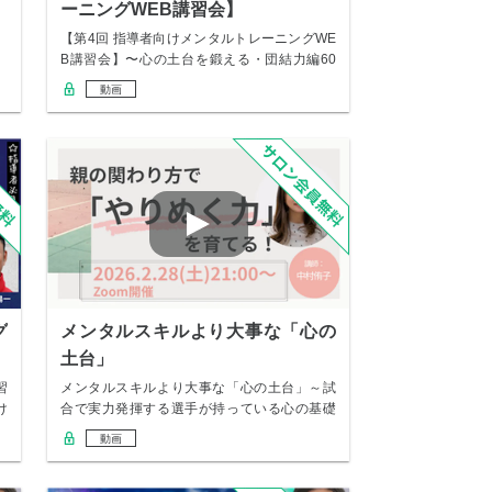
ーニングWEB講習会】
【第4回 指導者向けメンタルトレーニングWE
B講習会】〜心の土台を鍛える・団結力編60
分〜…
動画
グ
メンタルスキルより大事な「心の
土台」
習
メンタルスキルより大事な「心の土台」～試
け
合で実力発揮する選手が持っている心の基礎
～
動画