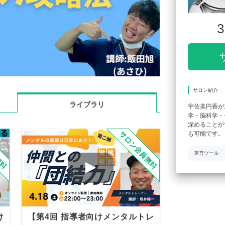
3
サロン紹介
ライブラリ
宇佐美円香が
学・脳科学・
深めることが
も可能です。
運営ツール
け
【第4回 指導者向けメンタルトレ