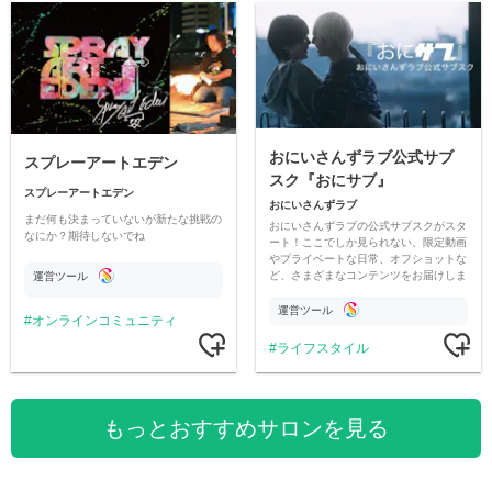
おにいさんずラブ公式サブ
スプレーアートエデン
スク『おにサブ』
スプレーアートエデン
おにいさんずラブ
まだ何も決まっていないが新たな挑戦の
おにいさんずラブの公式サブスクがスタ
なにか？期待しないでね
ート！ここでしか見られない、限定動画
やプライベートな日常、オフショットな
ど、さまざまなコンテンツをお届けしま
運営ツール
す。
運営ツール
オンラインコミュニティ
ライフスタイル
もっとおすすめサロンを見る