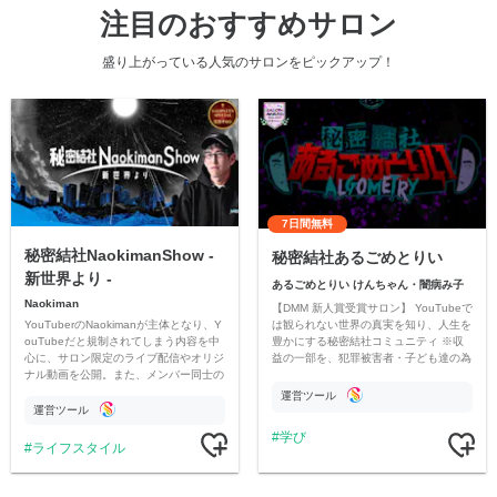
注目のおすすめサロン
盛り上がっている人気のサロンをピックアップ！
7日間無料
秘密結社NaokimanShow -
秘密結社あるごめとりい
新世界より -
あるごめとりい けんちゃん・闇病み子
Naokiman
【DMM 新人賞受賞サロン】 YouTubeで
YouTuberのNaokimanが主体となり、Y
は観られない世界の真実を知り、人生を
ouTubeだと規制されてしまう内容を中
豊かにする秘密結社コミュニティ ※収
心に、サロン限定のライブ配信やオリジ
益の一部を、犯罪被害者・子ども達の為
ナル動画を公開。また、メンバー同士の
のチャリティーに寄付させていただきま
情報交換や交流の場としても楽しんでい
す
運営ツール
ただいています。
運営ツール
学び
ライフスタイル