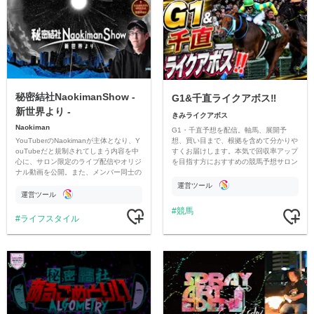
秘密結社NaokimanShow -
G1&千直ライクアボス‼️
新世界より -
きみライクアボス
Naokiman
G1・千直予想を配信。軸馬、展開予
YouTuberのNaokimanが主体となり、Y
想、買い目まで、根拠を含めて分かりや
ouTubeだと規制されてしまう内容を中
すくお届けします。本気で回収率アップ
心に、サロン限定のライブ配信やオリジ
を目指す方におすすめの競馬予想サロン
ナル動画を公開。また、メンバー同士の
です。
情報交換や交流の場としても楽しんでい
運営ツール
ただいています。
運営ツール
競馬
ライフスタイル