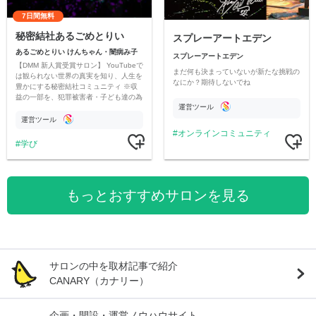
7日間無料
秘密結社あるごめとりい
スプレーアートエデン
あるごめとりい けんちゃん・闇病み子
スプレーアートエデン
【DMM 新人賞受賞サロン】 YouTubeで
まだ何も決まっていないが新たな挑戦の
は観られない世界の真実を知り、人生を
なにか？期待しないでね
豊かにする秘密結社コミュニティ ※収
益の一部を、犯罪被害者・子ども達の為
運営ツール
のチャリティーに寄付させていただきま
す
運営ツール
オンラインコミュニティ
学び
もっとおすすめサロンを見る
サロンの中を取材記事で紹介
CANARY（カナリー）
企画・開設・運営ノウハウサイト