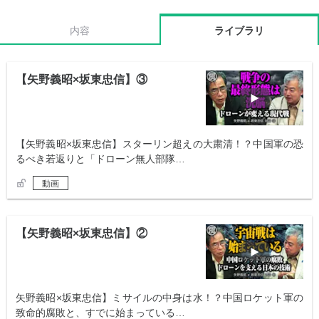
内容
ライブラリ
【矢野義昭×坂東忠信】③
【矢野義昭×坂東忠信】スターリン超えの大粛清！？中国軍の恐
るべき若返りと「ドローン無人部隊…
動画
【矢野義昭×坂東忠信】②
矢野義昭×坂東忠信】ミサイルの中身は水！？中国ロケット軍の
致命的腐敗と、すでに始まっている…