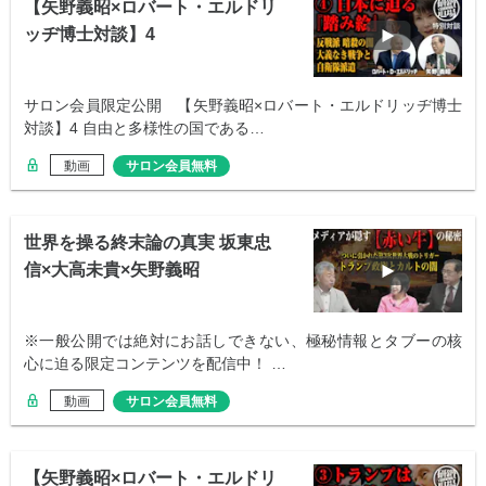
【矢野義昭×ロバート・エルドリ
ッヂ博士対談】4
サロン会員限定公開 【矢野義昭×ロバート・エルドリッヂ博士
対談】4 自由と多様性の国である…
動画
サロン会員無料
世界を操る終末論の真実 坂東忠
信×大高未貴×矢野義昭
※一般公開では絶対にお話しできない、極秘情報とタブーの核
心に迫る限定コンテンツを配信中！ …
動画
サロン会員無料
【矢野義昭×ロバート・エルドリ