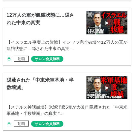
12万人の軍が飢餓状態に…隠さ
れた中東の真実
【イスラエル事実上の敗戦】インフラ完全破壊で12万人の軍が
飢餓状態に…隠された中東の真実 …
動画
サロン会員無料
隠蔽された「中東米軍基地・半
数壊滅」
【ステルス神話崩壊】米巡洋艦5隻が大破!? 隠蔽された「中東米
軍基地・半数壊滅」の真実 *…
動画
サロン会員無料