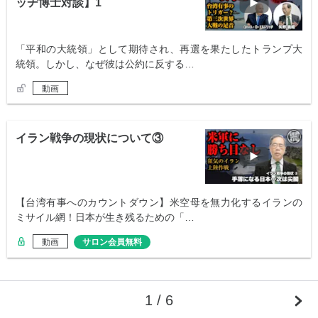
ッヂ博士対談】1
「平和の大統領」として期待され、再選を果たしたトランプ大
統領。しかし、なぜ彼は公約に反する…
動画
イラン戦争の現状について③
【台湾有事へのカウントダウン】米空母を無力化するイランの
ミサイル網！日本が生き残るための「…
動画
サロン会員無料
1 / 6