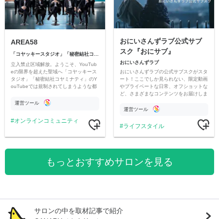
おにいさんずラブ公式サブ
AREA58
スク『おにサブ』
「コヤッキースタジオ」「秘密結社コヤミナティ」
おにいさんずラブ
立入禁止区域解放。ようこそ、YouTub
おにいさんずラブの公式サブスクがスタ
eの限界を超えた聖域へ「コヤッキース
ート！ここでしか見られない、限定動画
タジオ」「秘密結社コヤミナティ」のY
やプライベートな日常、オフショットな
ouTubeでは規制されてしまうような都
ど、さまざまなコンテンツをお届けしま
市伝説を中心にオリジナルコンテンツを
す。
公開。
運営ツール
運営ツール
オンラインコミュニティ
ライフスタイル
もっとおすすめサロンを見る
サロンの中を取材記事で紹介