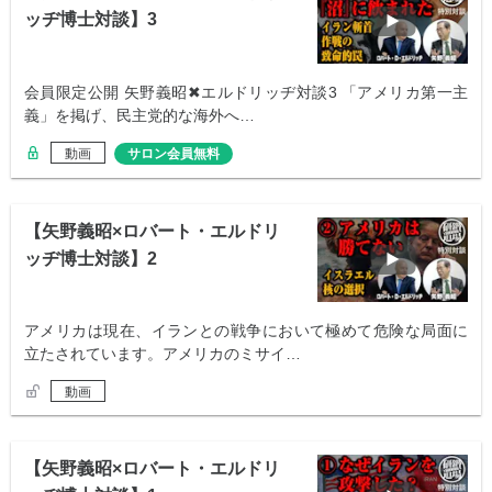
ッヂ博士対談】3
会員限定公開 矢野義昭✖︎エルドリッヂ対談3 「アメリカ第一主
義」を掲げ、民主党的な海外へ…
動画
サロン会員無料
【矢野義昭×ロバート・エルドリ
ッヂ博士対談】2
アメリカは現在、イランとの戦争において極めて危険な局面に
立たされています。アメリカのミサイ…
動画
【矢野義昭×ロバート・エルドリ