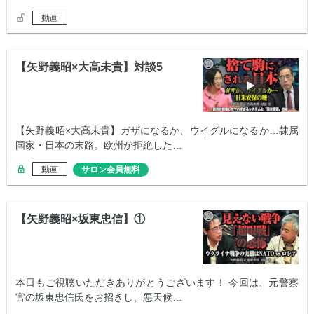
動画
【矢野義昭×大高未貴】対談5
【矢野義昭×大高未貴】ガザになるか、ウイグルになるか…隷属
国家・日本の末路。欧州が拒絶した…
動画
サロン会員無料
【矢野義昭×坂東忠信】①
本日もご視聴いただきありがとうございます！ 今回は、元警察
官の坂東忠信氏をお招きし、悪天候…