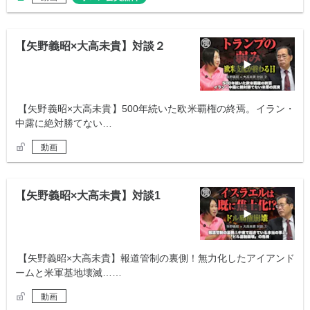
【矢野義昭×大高未貴】対談２
【矢野義昭×大高未貴】500年続いた欧米覇権の終焉。イラン・
中露に絶対勝てない…
動画
【矢野義昭×大高未貴】対談1
【矢野義昭×大高未貴】報道管制の裏側！無力化したアイアンド
ームと米軍基地壊滅……
動画