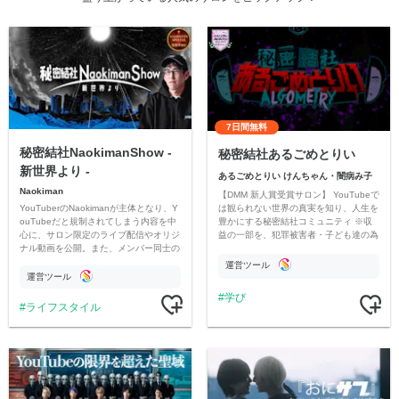
7日間無料
秘密結社NaokimanShow -
秘密結社あるごめとりい
新世界より -
あるごめとりい けんちゃん・闇病み子
Naokiman
【DMM 新人賞受賞サロン】 YouTubeで
YouTuberのNaokimanが主体となり、Y
は観られない世界の真実を知り、人生を
ouTubeだと規制されてしまう内容を中
豊かにする秘密結社コミュニティ ※収
心に、サロン限定のライブ配信やオリジ
益の一部を、犯罪被害者・子ども達の為
ナル動画を公開。また、メンバー同士の
のチャリティーに寄付させていただきま
情報交換や交流の場としても楽しんでい
す
運営ツール
ただいています。
運営ツール
学び
ライフスタイル