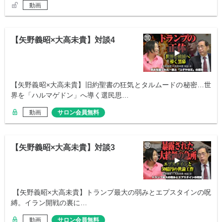
動画
【矢野義昭×大高未貴】対談4
【矢野義昭×大高未貴】旧約聖書の狂気とタルムードの秘密…世
界を「ハルマゲドン」へ導く選民思…
動画
サロン会員無料
【矢野義昭×大高未貴】対談3
【矢野義昭×大高未貴】トランプ最大の弱みとエプスタインの呪
縛。イラン開戦の裏に…
動画
サロン会員無料