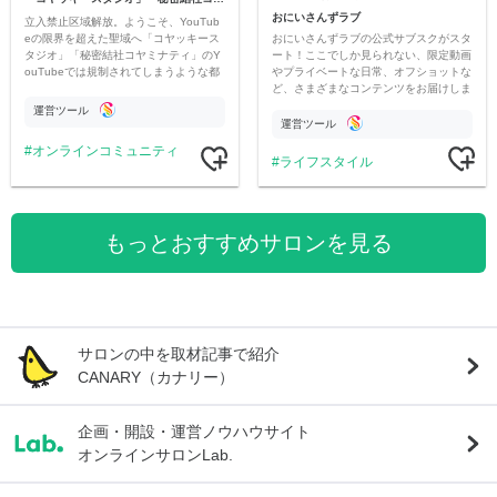
おにいさんずラブ
立入禁止区域解放。ようこそ、YouTub
おにいさんずラブの公式サブスクがスタ
eの限界を超えた聖域へ「コヤッキース
ート！ここでしか見られない、限定動画
タジオ」「秘密結社コヤミナティ」のY
やプライベートな日常、オフショットな
ouTubeでは規制されてしまうような都
ど、さまざまなコンテンツをお届けしま
市伝説を中心にオリジナルコンテンツを
す。
公開。
運営ツール
運営ツール
オンラインコミュニティ
ライフスタイル
もっとおすすめサロンを見る
サロンの中を取材記事で紹介
CANARY（カナリー）
企画・開設・運営ノウハウサイト
オンラインサロンLab.