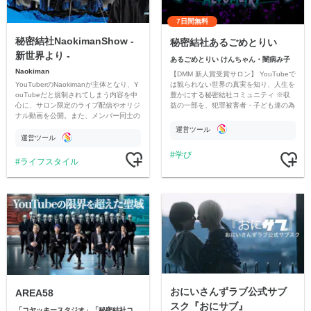
7日間無料
秘密結社NaokimanShow -
秘密結社あるごめとりい
新世界より -
あるごめとりい けんちゃん・闇病み子
Naokiman
【DMM 新人賞受賞サロン】 YouTubeで
YouTuberのNaokimanが主体となり、Y
は観られない世界の真実を知り、人生を
ouTubeだと規制されてしまう内容を中
豊かにする秘密結社コミュニティ ※収
心に、サロン限定のライブ配信やオリジ
益の一部を、犯罪被害者・子ども達の為
ナル動画を公開。また、メンバー同士の
のチャリティーに寄付させていただきま
情報交換や交流の場としても楽しんでい
す
運営ツール
ただいています。
運営ツール
学び
ライフスタイル
おにいさんずラブ公式サブ
AREA58
スク『おにサブ』
「コヤッキースタジオ」「秘密結社コヤミナティ」