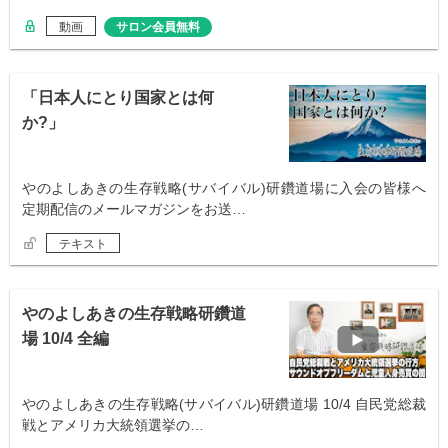
動画
サロン会員無料
「日本人にとり国家とは何
か?」
やのよしあきの生存戦略(サバイバル)研鑽道場に入会の皆様へ
定期配信のメールマガジンをお送…
テキスト
やのよしあきの生存戦略研鑽道
場 10/4 全編
やのよしあきの生存戦略(サバイバル)研鑽道場 10/4 自民党総裁
戦とアメリカ大統領選挙の…