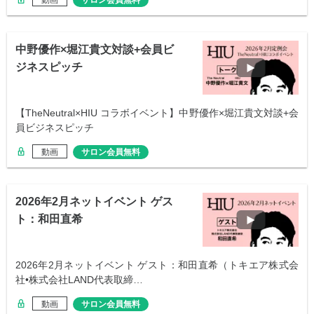
動画
サロン会員無料
中野優作×堀江貴文対談+会員ビ
ジネスピッチ
【TheNeutral×HIU コラボイベント】中野優作×堀江貴文対談+会
員ビジネスピッチ
動画
サロン会員無料
2026年2月ネットイベント ゲス
ト：和田直希
2026年2月ネットイベント ゲスト：和田直希（トキエア株式会
社•株式会社LAND代表取締…
動画
サロン会員無料