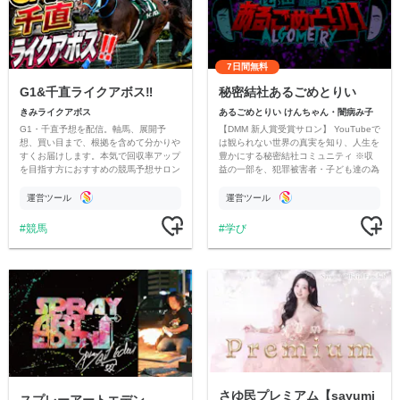
7日間無料
G1&千直ライクアボス‼️
秘密結社あるごめとりい
きみライクアボス
あるごめとりい けんちゃん・闇病み子
G1・千直予想を配信。軸馬、展開予
【DMM 新人賞受賞サロン】 YouTubeで
想、買い目まで、根拠を含めて分かりや
は観られない世界の真実を知り、人生を
すくお届けします。本気で回収率アップ
豊かにする秘密結社コミュニティ ※収
を目指す方におすすめの競馬予想サロン
益の一部を、犯罪被害者・子ども達の為
です。
のチャリティーに寄付させていただきま
す
運営ツール
運営ツール
競馬
学び
さゆ民プレミアム【sayumi
スプレーアートエデン