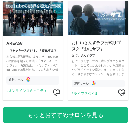
おにいさんずラブ公式サブ
AREA58
スク『おにサブ』
「コヤッキースタジオ」「秘密結社コヤミナティ」
おにいさんずラブ
立入禁止区域解放。ようこそ、YouTub
おにいさんずラブの公式サブスクがスタ
eの限界を超えた聖域へ「コヤッキース
ート！ここでしか見られない、限定動画
タジオ」「秘密結社コヤミナティ」のY
やプライベートな日常、オフショットな
ouTubeでは規制されてしまうような都
ど、さまざまなコンテンツをお届けしま
市伝説を中心にオリジナルコンテンツを
す。
公開。
運営ツール
運営ツール
オンラインコミュニティ
ライフスタイル
もっとおすすめサロンを見る