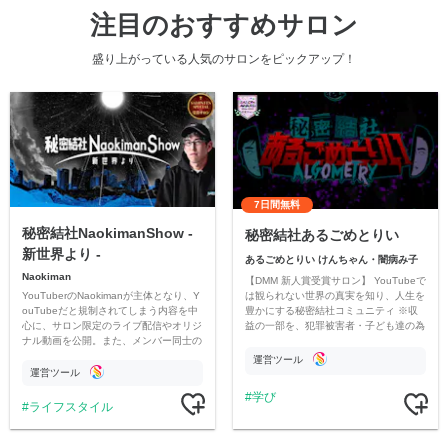
注目のおすすめサロン
盛り上がっている人気のサロンをピックアップ！
7日間無料
秘密結社NaokimanShow -
秘密結社あるごめとりい
新世界より -
あるごめとりい けんちゃん・闇病み子
Naokiman
【DMM 新人賞受賞サロン】 YouTubeで
YouTuberのNaokimanが主体となり、Y
は観られない世界の真実を知り、人生を
ouTubeだと規制されてしまう内容を中
豊かにする秘密結社コミュニティ ※収
心に、サロン限定のライブ配信やオリジ
益の一部を、犯罪被害者・子ども達の為
ナル動画を公開。また、メンバー同士の
のチャリティーに寄付させていただきま
情報交換や交流の場としても楽しんでい
す
運営ツール
ただいています。
運営ツール
学び
ライフスタイル