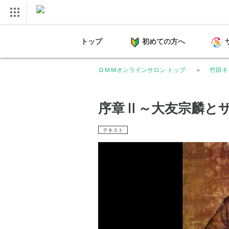
トップ
初めての方へ
ＤＭＭオンラインサロン トップ
竹田キ
序章Ⅱ～大友宗麟と
テキスト