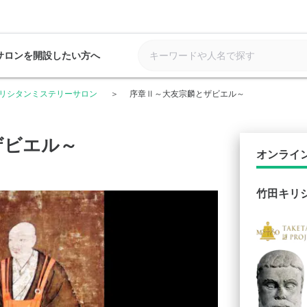
サロンを開設したい方へ
リシタンミステリーサロン
序章Ⅱ～大友宗麟とザビエル～
ザビエル～
オンライ
竹田キリ