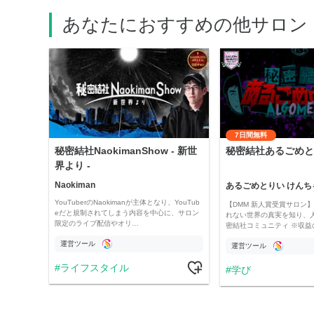
あなたにおすすめの他サロン
7日間無料
秘密結社NaokimanShow - 新世
秘密結社あるごめと
界より -
Naokiman
あるごめとりい けんち
YouTuberのNaokimanが主体となり、YouTub
【DMM 新人賞受賞サロン】 
eだと規制されてしまう内容を中心に、サロン
れない世界の真実を知り、
限定のライブ配信やオリ…
密結社コミュニティ ※収益
運営ツール
運営ツール
ライフスタイル
学び