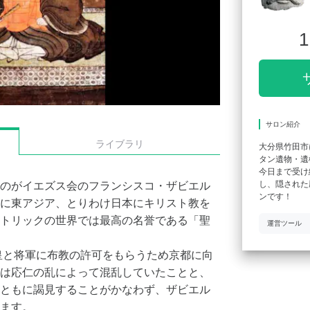
1
サロン紹介
ライブラリ
大分県竹田市
タン遺物・遺
今日まで受け
し、隠された
のがイエズス会のフランシスコ・ザビエル
ンです！
に東アジア、とりわけ日本にキリスト教を
トリックの世界では最高の名誉である「聖
運営ツール
皇と将軍に布教の許可をもらうため京都に向
は応仁の乱によって混乱していたことと、
ともに謁見することがかなわず、ザビエル
ます。