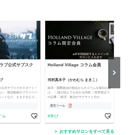
ラブ公式サブスク
Holland Village コラム会員
「為
「為
ペー
ブ
河村真木子（かわむら まきこ）
為替
の公式サブスクがスタート！
経済・国際政治の視点からのコラムを毎日お届
200
ない、限定動画やプライベー
け。 〇誰が読んでも分かる内容 〇世界視点で
た。読
ョットなど、さまざまなコ…
の記事 〇経済・政治がサクサクと分か…
限定公
運営ツール
運営
イル
学び
ス
おすすめサロンをすべて見る