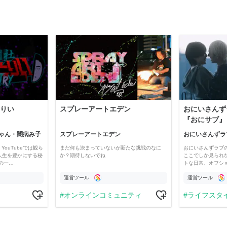
りい
スプレーアートエデン
おにいさんず
『おにサブ』
ゃん・闇病み子
スプレーアートエデン
おにいさんずラ
YouTubeでは観ら
まだ何も決まっていないが新たな挑戦のなに
おにいさんずラブ
人生を豊かにする秘
か？期待しないでね
ここでしか見られ
の一…
トな日常、オフシ
運営ツール
運営ツール
オンラインコミュニティ
ライフスタ