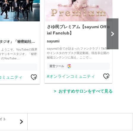
さゆ民プレミアム【sayumi Offic
公益
ial Fanclub】
sayumi
「コヤッキースタジオ」「秘密結社コヤミナティ」
公益
sayumiの全てが詰まったファンクラブ！TikTok
ようこそ、YouTubeの限界
Officia
やインスタのサブスク限定動画、現在非公開の
コヤッキースタジオ」「秘密
e thro
秘蔵コンテンツに加え、ここで…
YouTube…
運営ツール
運営
オンラインコミュニティ
コミュニティ
学
おすすめサロンをすべて見る
イト