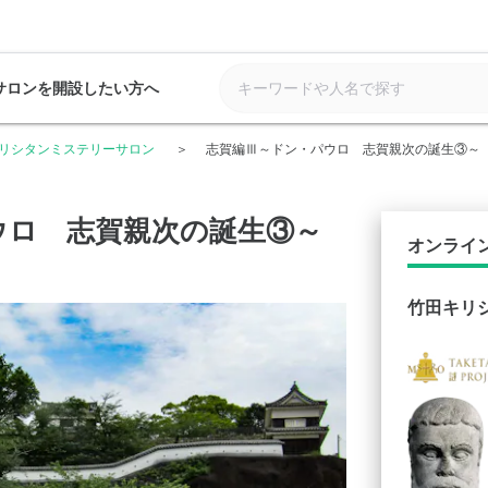
サロンを開設したい方へ
リシタンミステリーサロン
志賀編Ⅲ～ドン・パウロ 志賀親次の誕生③～
ウロ 志賀親次の誕生③～
オンライ
竹田キリ