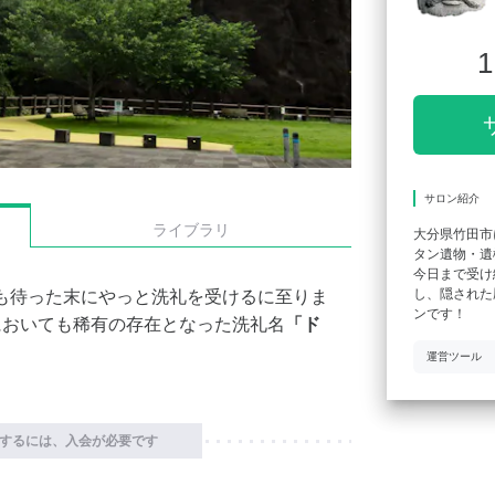
1
サロン紹介
ライブラリ
大分県竹田市
タン遺物・遺
今日まで受け
し、隠された
も待った末にやっと洗礼を受けるに至りま
ンです！
においても稀有の存在となった洗礼名
「ド
運営ツール
するには、入会が必要です