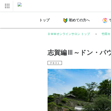
トップ
初めての方へ
ＤＭＭオンラインサロン トップ
竹田キ
志賀編Ⅲ～ドン・パ
テキスト