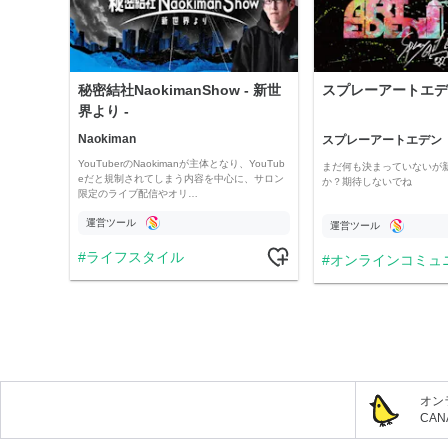
秘密結社NaokimanShow - 新世
スプレーアートエデ
界より -
Naokiman
スプレーアートエデン
YouTuberのNaokimanが主体となり、YouTub
まだ何も決まっていないが
eだと規制されてしまう内容を中心に、サロン
か？期待しないでね
限定のライブ配信やオリ…
運営ツール
運営ツール
ライフスタイル
オンラインコミュ
オン
CA