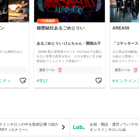
7日間無料
ン
秘密結社あるごめとりい
AREA58
あるごめとりい けんちゃん・闇病み子
新たな挑戦のなに
【DMM 新人賞受賞サロン】 YouTubeでは観ら
立入禁止区域解放。
れない世界の真実を知り、人生を豊かにする秘
を超えた聖域へ「
密結社コミュニティ ※収益の一…
結社コヤミナティ」の
運営ツール
運営ツール
ニティ
学び
オンライン
ラインサロンの中を取材記事で紹介
企画・開設・運営ノウハウサ
NARY（カナリー）
オンラインサロンLab.