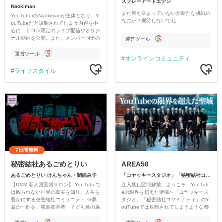
スプレーアートエデン
Naokiman
まだ何も決まっていないが新たな挑戦の
YouTuberのNaokimanが主体となり、Y
なにか？期待しないでね
ouTubeだと規制されてしまう内容を中
心に、サロン限定のライブ配信やオリジ
ナル動画を公開。また、メンバー同士の
運営ツール
情報交換や交流の場としても楽しんでい
ただいています。
運営ツール
オンラインコミュニティ
ライフスタイル
7日間無料
秘密結社あるごめとりい
AREA58
あるごめとりい けんちゃん・闇病み子
「コヤッキースタジオ」「秘密結社コヤミナティ」
【DMM 新人賞受賞サロン】 YouTubeで
立入禁止区域解放。ようこそ、YouTub
は観られない世界の真実を知り、人生を
eの限界を超えた聖域へ「コヤッキース
豊かにする秘密結社コミュニティ ※収
タジオ」「秘密結社コヤミナティ」のY
益の一部を、犯罪被害者・子ども達の為
ouTubeでは規制されてしまうような都
のチャリティーに寄付させていただきま
市伝説を中心にオリジナルコンテンツを
す
公開。