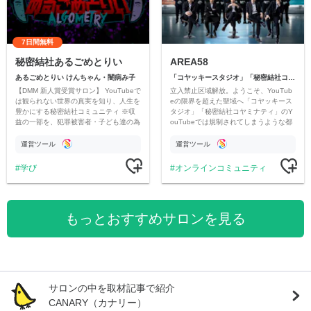
7日間無料
秘密結社あるごめとりい
AREA58
あるごめとりい けんちゃん・闇病み子
「コヤッキースタジオ」「秘密結社コヤミナティ」
【DMM 新人賞受賞サロン】 YouTubeで
立入禁止区域解放。ようこそ、YouTub
は観られない世界の真実を知り、人生を
eの限界を超えた聖域へ「コヤッキース
豊かにする秘密結社コミュニティ ※収
タジオ」「秘密結社コヤミナティ」のY
益の一部を、犯罪被害者・子ども達の為
ouTubeでは規制されてしまうような都
のチャリティーに寄付させていただきま
市伝説を中心にオリジナルコンテンツを
す
公開。
運営ツール
運営ツール
学び
オンラインコミュニティ
もっとおすすめサロンを見る
サロンの中を取材記事で紹介
CANARY（カナリー）