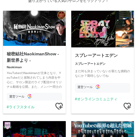
盛り上がっている人気のサロンをピックアップ！
秘密結社NaokimanShow -
スプレーアートエデン
新世界より -
スプレーアートエデン
Naokiman
まだ何も決まっていないが新たな挑戦の
YouTuberのNaokimanが主体となり、Y
なにか？期待しないでね
ouTubeだと規制されてしまう内容を中
心に、サロン限定のライブ配信やオリジ
ナル動画を公開。また、メンバー同士の
運営ツール
情報交換や交流の場としても楽しんでい
ただいています。
運営ツール
オンラインコミュニティ
ライフスタイル