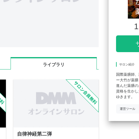
1
ライブラリ
サロン紹介
国際薬膳師、
ー大竹が薬膳
進んだ薬膳の
資格を生かし
ゆきます。
運営ツール
自律神経第二弾