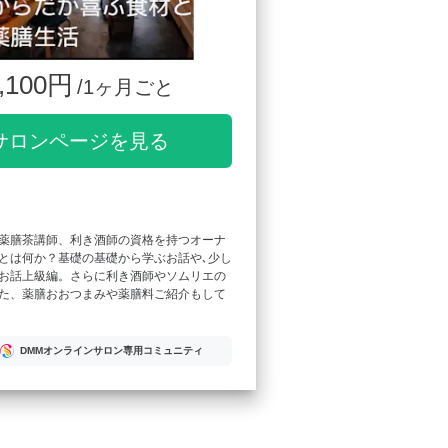
,100円
/1ヶ月ごと
サロンページを見る
薬膳茶講師、利き酒師の資格を持つオーナ
とは何か？基礎の基礎から学ぶお話や､少し
お話上級編。さらに利き酒師やソムリエの
た、薬膳おおつまみや薬膳料ご紹介もして
DMMオンラインサロン専用コミュニティ