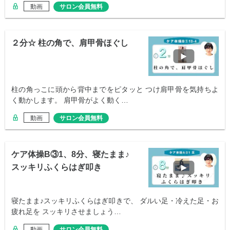
動画
サロン会員無料
２分☆ 柱の角で、肩甲骨ほぐし
柱の角っこに頭から背中までをピタッと つけ肩甲骨を気持ちよ
く動かします。 肩甲骨がよく動く…
動画
サロン会員無料
ケア体操B③1、8分、寝たまま♪
スッキリふくらはぎ叩き
寝たまま♪スッキリふくらはぎ叩きで、 ダルい足・冷えた足・お
疲れ足を スッキリさせましょう…
動画
サロン会員無料