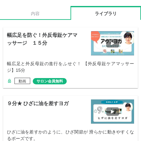
内容
ライブラリ
幅広足を防ぐ！外反母趾ケアマ
ッサージ １５分
幅広足と外反母趾の進行をふせぐ！ 【外反母趾ケアマッサー
ジ】15分
動画
サロン会員無料
９分★ ひざに油を差すヨガ
ひざに油を差すかのように、ひざ関節が 滑らかに動きやすくな
るポーズです。