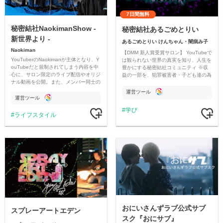
7日間無料
秘密結社NaokimanShow -
秘密結社あるごめとりい
新世界より -
あるごめとりい けんちゃん・闇病み子
Naokiman
【DMM 新人賞受賞サロン】 YouTubeで
YouTuberのNaokimanが主体となり、Y
は観られない世界の真実を知り、人生を
ouTubeだと規制されてしまう内容を中
豊かにする秘密結社コミュニティ ※収
心に、サロン限定のライブ配信やオリジ
益の一部を、犯罪被害者・子ども達の為
ナル動画を公開。また、メンバー同士の
のチャリティーに寄付させていただきま
情報交換や交流の場としても楽しんでい
す
運営ツール
ただいています。
運営ツール
学び
ライフスタイル
おにいさんずラブ公式サブ
スプレーアートエデン
スク『おにサブ』