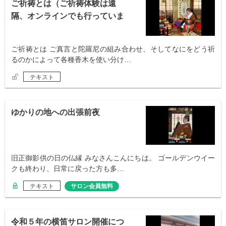
ご祈祷とは（ご祈祷体験は遠
隔、オンラインでも行っていま
す）
ご祈祷とは ご真言と陀羅尼の組み合わせ、そしてなにをどう祈
るのかによって各種香木を使い分け…
テキスト
ゆかりの地への出張前夜
旧正御影供の日の仏縁 みなさんこんにちは。 ゴールデンウイー
クも終わり、日常に戻った方も多…
テキスト
サロン会員無料
令和５年の横笛サロン開催につ