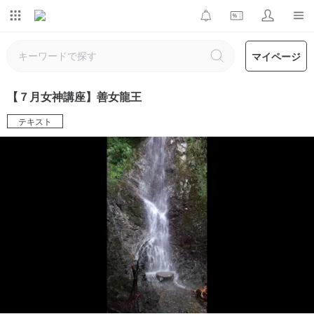
マイページ
【７月女神講座】善女龍王
テキスト