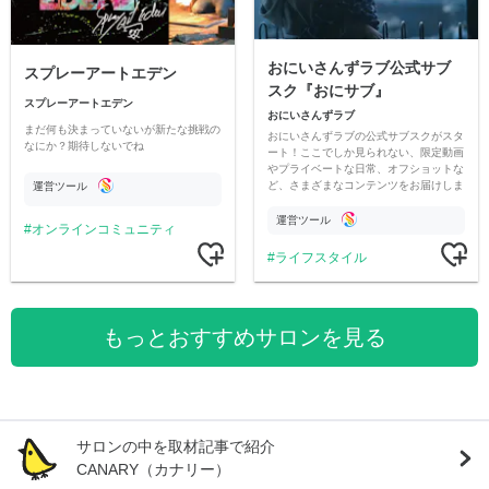
おにいさんずラブ公式サブ
スプレーアートエデン
スク『おにサブ』
スプレーアートエデン
おにいさんずラブ
まだ何も決まっていないが新たな挑戦の
おにいさんずラブの公式サブスクがスタ
なにか？期待しないでね
ート！ここでしか見られない、限定動画
やプライベートな日常、オフショットな
ど、さまざまなコンテンツをお届けしま
運営ツール
す。
運営ツール
オンラインコミュニティ
ライフスタイル
もっとおすすめサロンを見る
サロンの中を取材記事で紹介
CANARY（カナリー）