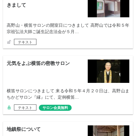
きまして
高野山・横笛サロンの開室日につきまして 高野山では令和５年
宗祖弘法大師ご誕生記念法会が５月…
テキスト
元気をよぶ横笛の密教サロン
横笛サロンにつきまして 来る令和５年４月２０日は、高野山ま
ちかどサロン『縁』にて、定例横笛…
テキスト
サロン会員無料
地鎮祭について