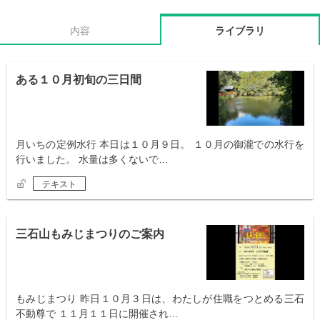
内容
ライブラリ
ある１０月初旬の三日間
月いちの定例水行 本日は１０月９日。 １０月の御瀧での水行を
行いました。 水量は多くないで…
テキスト
三石山もみじまつりのご案内
もみじまつり 昨日１０月３日は、わたしが住職をつとめる三石
不動尊で １１月１１日に開催され…