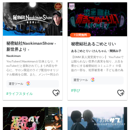
7日間無料
秘密結社NaokimanShow -
秘密結社あるごめとりい
新世界より -
あるごめとりい けんちゃん・闇病み子
Naokiman
【DMM 新人賞受賞サロン】 YouTubeで
YouTuberのNaokimanが主体となり、Y
は観られない世界の真実を知り、人生を
ouTubeだと規制されてしまう内容を中
豊かにする秘密結社コミュニティ ※収
心に、サロン限定のライブ配信やオリジ
益の一部を、犯罪被害者・子ども達の為
ナル動画を公開。また、メンバー同士の
のチャリティーに寄付させていただきま
情報交換や交流の場としても楽しんでい
す
運営ツール
ただいています。
運営ツール
学び
ライフスタイル