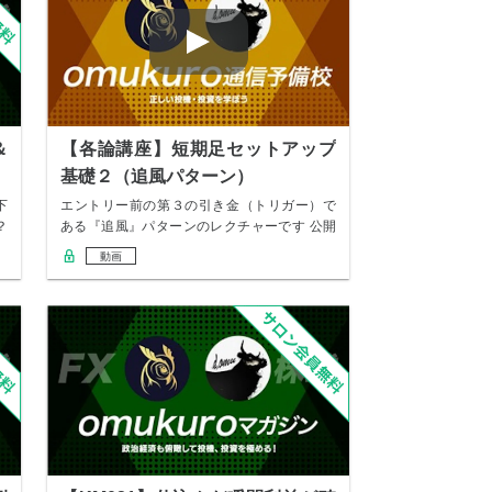
＆
【各論講座】短期足セットアップ
基礎２（追風パターン）
下
エントリー前の第３の引き金（トリガー）で
？
ある『追風』パターンのレクチャーです 公開
収録勉強…
動画