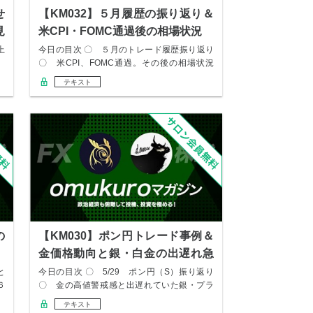
せ
【KM032】５月履歴の振り返り＆
見
米CPI・FOMC通過後の相場状況
上
今日の目次 〇 ５月のトレード履歴振り返り
）
〇 米CPI、FOMC通過。その後の相場状況
を…
テキスト
の
【KM030】ポン円トレード事例＆
金価格動向と銀・白金の出遅れ急
伸
と
今日の目次 〇 5/29 ポン円（S）振り返り
６
〇 金の高値警戒感と出遅れていた銀・プラ
チナ…
テキスト