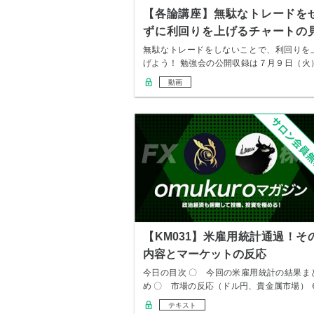
【各論講座】無駄なトレードを
ずに利回りを上げるチャートの
方
無駄なトレードをしないことで、利回りを
げよう！ 勉強会の公開収録は７月９日（火
２１：０…
動画
【KM031】米雇用統計通過！そ
内容とマーケットの反応
今日の目次 〇 今回の米雇用統計の結果ま
め 〇 市場の反応（ドル円、貴金属市場） 
月７…
テキスト