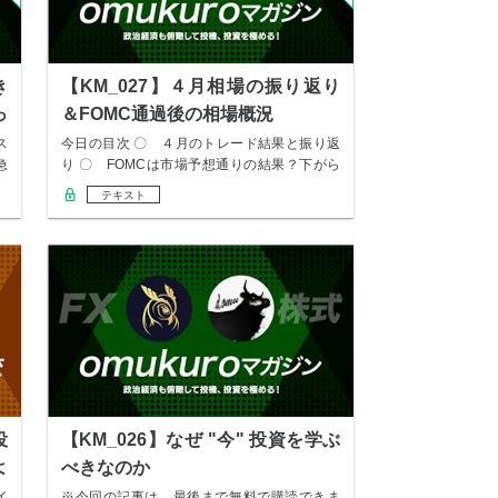
き
【KM_027】４月相場の振り返り
っ
＆FOMC通過後の相場概況
ス
今日の目次 〇 ４月のトレード結果と振り返
急
り 〇 FOMCは市場予想通りの結果？下がら
ぬ米…
テキスト
役
【KM_026】なぜ "今" 投資を学ぶ
よ
べきなのか
イ
※今回の記事は、最後まで無料で購読できま