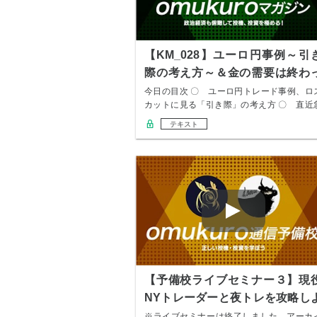
【KM_028】ユーロ円事例～引
際の考え方～＆金の需要は終わ
た？
今日の目次 〇 ユーロ円トレード事例、ロ
カットに見る「引き際」の考え方 〇 直近
進のゴ…
テキスト
【予備校ライブセミナー３】現
NYトレーダーと夜トレを攻略し
う
※ライブセミナーは終了しました。アーカ