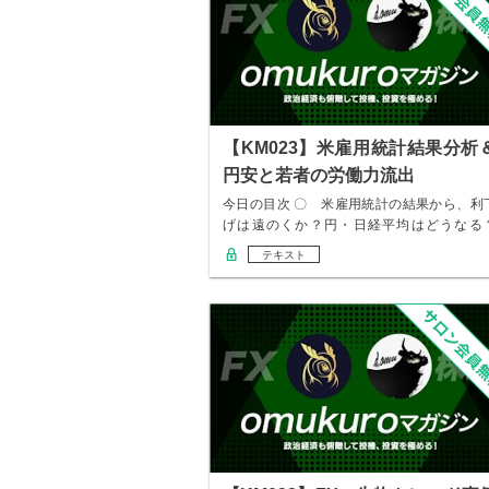
【KM023】米雇用統計結果分析
円安と若者の労働力流出
今日の目次 〇 米雇用統計の結果から、利
げは遠のくか？円・日経平均はどうなる
〇 歯止め…
テキスト