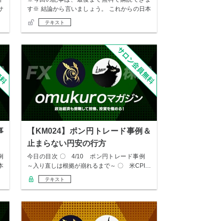
サ
す※ 結論から言いましょう。 これからの日本
経済を…
テキスト
事
【KM024】ポン円トレード事例＆
止まらない円安の行方
例
今日の目次 〇 4/10 ポン円トレード事例
本
～入り直しは根拠が崩れるまで～ 〇 米CPI…
テキスト