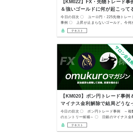
【KM022】FX・先物トレード事
＆強いゴールドに何が起こって
か
今日の目次 〇 ユーロ円・225先物トレー
事例 〇 上昇が止まらないゴールド。今何
起こ…
テキスト
【KM020】ポン円トレード事例
マイナス金利解除で結局どうな
た？
今日の目次 〇 ポン円トレード事例 ～複
のエントリー候補～ 〇 日銀のマイナス金
解除。…
テキスト