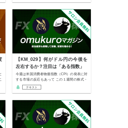
度
【KM_029】何がドル円の今後を
左右するか？注目は「ある指数」
と
今週は米国消費者物価指数（CPI）の発表に対
こ
する市場の反応もあって この１週間の株式・
債券…
テキスト