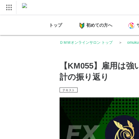
トップ
初めての方へ
ＤＭＭオンラインサロン トップ
omuk
【KM055】雇用は
計の振り返り
テキスト