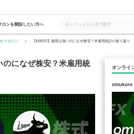
サロンを開設したい方へ
uro マガジン
【KM055】雇用は強いのになぜ株安？米雇用統計の振り返り
強いのになぜ株安？米雇用統
オンライ
omukur