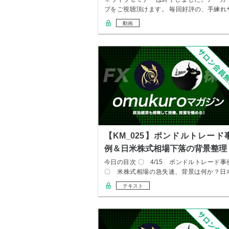
ブをご視聴頂けます。 毎回好評の、手練れ
ロン仲間…
動画
【KM_025】ポンドルトレード
例＆日米株式相場下落の背景整理
今日の目次 〇 4/15 ポンドルトレード事
〇 米株式相場の急失速、背景は何か？日
の…
テキスト