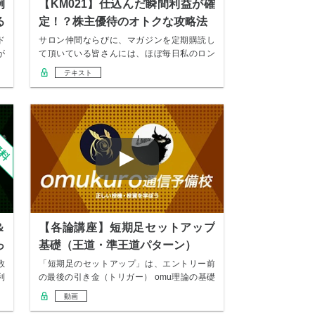
例
【KM021】仕込んだ瞬間利益が確
る
定！？株主優待のオトクな攻略法
ド
サロン仲間ならびに、マガジンを定期購読し
が
て頂いている皆さんには、ほぼ毎日私のロン
ドン市場前…
テキスト
＆
【各論講座】短期足セットアップ
っ
基礎（王道・準王道パターン）
数
「短期足のセットアップ」は、エントリー前
利
の最後の引き金（トリガー） omu理論の基礎
として…
動画