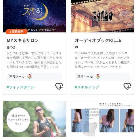
3日間無料
MYスキるサロン
オーディオブックKILab
みつき
KI
自分の好きな事、すでに持っているスキ
YouTubeで人気を博した朗読チャンネ
ルを発揮して豊かさに繋がることをサポ
ル「オーディオブックKILab」をオンラ
ートしていきます。個人個人が主役とな
インサロンで。懐かしくも新しい物語の
り活動するための環境を用意していま
世界をオーディオブックでどうぞ。
す。参加することに意味がある、今まで
にない体験型のサロンをお楽しみにくだ
運営ツール
運営ツール
さい！
ライフスタイル
スキルアップ