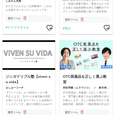
しみさん夫婦
上、各国の富豪や要人・著名人など１万
おとなりさんのような距離感の、しみさ
人を超える臨床経験を誇る刀禰毅のアカ
ん夫婦サポーターコミュニティです。
デミックな臨床経験に基づく潜在意識・
超意識の全体書き換えをお届けします。
運営ツール
運営ツール
ライフスタイル
学び
ジンガドリブル塾【viven s
OTC医薬品を正しく選ぶ教
u vida】
室
ましゅーコーチ
村松早織（ムラマツコ） ／ 鈴木伸悟（すずしん）
【アミーゴましゅー(現役サッカー選
OTC医薬品（市販薬）の正しい選び方
手)】による、【ボールを毎日触る習慣
を、専門書の著者でもある薬剤師２名が
を身につける】をテーマにした会員制コ
お教えします。正しい知識を学びたい登
ミュニティです。週1の月曜日にzoomで
録販売者・薬剤師・一般従事者の方はぜ
ボールコントロールを身に付ける朝練を
ひご参加ください♪
行います。
運営ツール
運営ツール