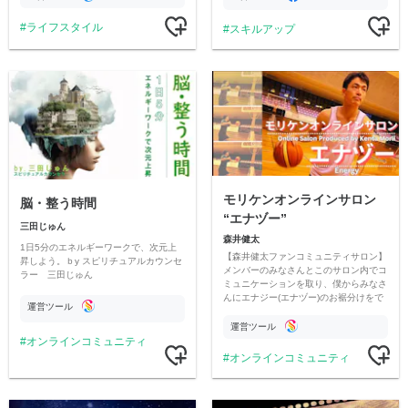
ライフスタイル
スキルアップ
モリケンオンラインサロン
脳・整う時間
“エナヅー”
三田じゅん
森井健太
1日5分のエネルギーワークで、次元上
【森井健太ファンコミュニティサロン】
昇しよう。ｂy スピリチュアルカウンセ
メンバーのみなさんとこのサロン内でコ
ラー 三田じゅん
ミュニケーションを取り、僕からみなさ
んにエナジー(エナヅー)のお裾分けをで
運営ツール
きたらいいなと思っています。 ご参加
お待ちしております！
運営ツール
オンラインコミュニティ
オンラインコミュニティ