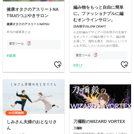
編み物をもっと自由に簡単
健康オタクのアスリートNA
に。ファッショナブルに編
TSUのつぶやきサロン
むオンラインサロン。
健康オタクのアスリートNATSU
日向明子/SLOW CRAFT
本当の健康美とは
かぎ針編みデザイナー日向明子の主催す
るオンラインの編み物クラブ。 編み物
を通して、感性を磨き、自分らしいリズ
運営ツール
ムを大切にしたい人のための場所。
健康
運営ツール
学び
30日間無料
刀禰毅のWIZARD VORTEX
しみさん夫婦のおとなりさ
ん
刀禰毅
認知行動研究所に所属しながら１０年以