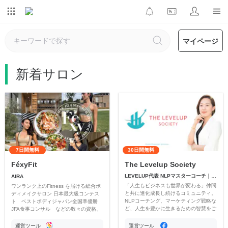
マイページ
新着サロン
7日間無料
30日間無料
The Levelup Society
FéxyFit
LEVELUP代表 NLPマスターコーチ｜花澤彩香
AIRA
「人生もビジネスも世界が変わる」仲間
ワンランク上のFitness を届ける総合ボ
と共に進化成長し続けるコミュニティ。
ディメイクサロン 日本最大級コンテス
NLPコーチング、マーケティング戦略な
ト ベストボディジャパン全国準優勝
ど、人生を豊かに生きるための智慧をご
JFA食事コンサル などの数々の資格、
提供します。共に進化する学びの実践の
実績を持つ aira 主催 そして運営をリ
場を花澤彩香が運営します。
ードします。
運営ツール
運営ツール