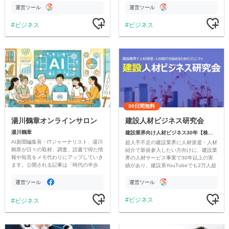
間との関係づくりのコミュニティーで
運営ツール
運営ツール
す。
ビジネス
ビジネス
30日間無料
湯川鶴章オンラインサロン
建設人材ビジネス研究会
湯川鶴章
建設業界向け人材ビジネス30年【株式会社ライズ】
AI新聞編集長・ITジャーナリスト、湯川
超人手不足の建設業界に人材派遣・人材
鶴章が日々の取材、調査、読書で得た情
紹介で新規参入したい方向けに、建設業
報や知見をメモ代わりにアップしていき
界の人材サービス事業で30年以上の実
ます。公開される記事は「時代の半歩
績があり、建設系YouTubeでも2万人超
先」を、このサロンでは「２歩早い」情
の登録者を持つ(株)ライズが業界のビジ
報を心がけます。
ネス環境を解説します。
運営ツール
運営ツール
ビジネス
ビジネス