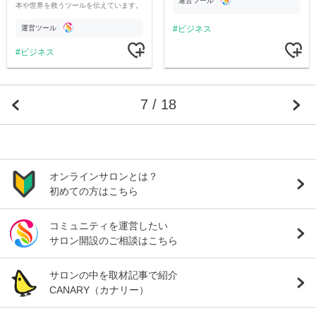
運営ツール
本や世界を救うツールを伝えています。
そして十種神宝（とくさのかんだから）
を現代で使えるよう体系化し発信。
運営ツール
ビジネス
ビジネス
7 / 18
オンラインサロンとは？
初めての方はこちら
コミュニティを運営したい
サロン開設のご相談はこちら
サロンの中を取材記事で紹介
CANARY（カナリー）