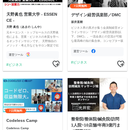
7日間無料
天野眞也 営業大学 - ESSEN
デザイン経営倶楽部／DMC
CE -
坂井直樹
天野 眞也（あまの しんや）
ビジネス界の異才が集う会員制経営オン
ラインサロン「デザイン経営倶楽部(以
元キーエンス・トップセールスの天野眞
下、DMC)」。一流会員との交流が可能
也による、営業・ビジネスの本質を学べ
な最高峰の知の集合体。コンセプター坂
るオンラインサロンです。 天野独自の
井直樹が贈る、激変する世界を逞しく乗
メソッド・考え方などをサロン限定で伝
り切るイノベーションコミュニティ。
授するほか、相談会や営業ロープレなど
運営ツール
も開催します。
運営ツール
ビジネス
ビジネス
7日間無料
整骨院/整体院/鍼灸院/訪問
Codeless Camp
1人院~10店舗/年商3億円ま
Codeless Camp