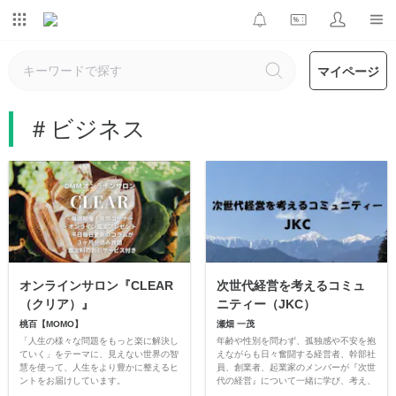
マイページ
＃ビジネス
オンラインサロン『CLEAR
次世代経営を考えるコミュ
（クリア）』
ニティー（JKC）
桃百【MOMO】
瀬畑 一茂
「人生の様々な問題をもっと楽に解決し
年齢や性別を問わず、孤独感や不安を抱
ていく」をテーマに、見えない世界の智
えながらも日々奮闘する経営者、幹部社
慧を使って、人生をより豊かに整えるヒ
員、創業者、起業家のメンバーが『次世
ントをお届けしています。
代の経営』について一緒に学び、考え、
ゆるやかな交流を通じて、信頼できる仲