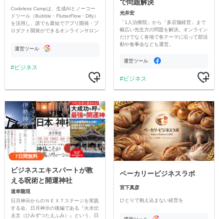
で問題解決
Codeless Campは、生成AIとノーコー
光井宏
ドツール（Bubble・FlutterFlow・Dify）
「1人治療院」から「多店舗経営」まで
を活用し、誰でも最短でアプリ開発・プ
幅広い先生方の問題を解決。オンライン
ロダクト開発ができるオンラインサロン
だけでなく各地で各テーマに沿って部活
です。
動や食事会なども運営。
運営ツール
運営ツール
ビジネス
ビジネス
7日間無料
ビジネスエキスパートが教
ベーカリービジネスラボ
える呪術と開運神社
宮下真彦
道幸龍現
ひとりで抱え込まない経営を
日月神示からのＮＥＸＴステージを実践
する会。日月神示の後編である『火水伝
ゑ文（ひみずつたえふみ）』という、日