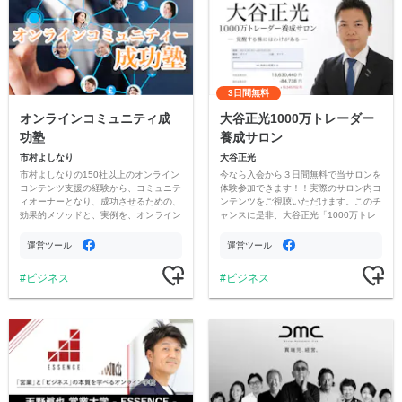
3日間無料
オンラインコミュニティ成
大谷正光1000万トレーダー
功塾
養成サロン
市村よしなり
大谷正光
市村よしなりの150社以上のオンライン
今なら入会から３日間無料で当サロンを
コンテンツ支援の経験から、コミュニテ
体験参加できます！！実際のサロン内コ
ィオーナーとなり、成功させるための、
ンテンツをご視聴いただけます。このチ
効果的メソッドと、実例を、オンライン
ャンスに是非、大谷正光「1000万トレ
サロンの仲間とともに学びあいながら、
ーダー養成サロン」を体験してみてくだ
成長していけるオンラインサロンです。
さい。
運営ツール
運営ツール
ビジネス
ビジネス