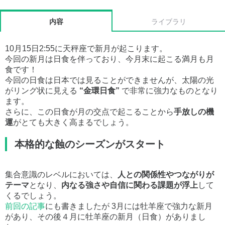
内容
ライブラリ
10月15日2:55に天秤座で新月が起こります。
今回の新月は日食を伴っており、今月末に起こる満月も月
食です！
今回の日食は日本では見ることができませんが、太陽の光
がリング状に見える
“金環日食”
で非常に強力なものとなり
ます。
さらに、この日食が月の交点で起こることから
手放しの機
運
がとても大きく高まるでしょう。
本格的な蝕のシーズンがスタート
集合意識のレベルにおいては、
人との関係性やつながりが
テーマ
となり、
内なる強さや自信に関わる課題が浮上
して
くるでしょう。
前回の記事
にも書きましたが 3月には牡羊座で強力な新月
があり、その後４月に牡羊座の新月（日食）がありまし