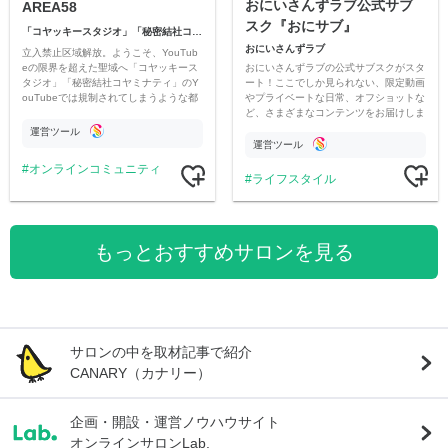
おにいさんずラブ公式サブ
AREA58
スク『おにサブ』
「コヤッキースタジオ」「秘密結社コヤミナティ」
おにいさんずラブ
立入禁止区域解放。ようこそ、YouTub
おにいさんずラブの公式サブスクがスタ
eの限界を超えた聖域へ「コヤッキース
ート！ここでしか見られない、限定動画
タジオ」「秘密結社コヤミナティ」のY
やプライベートな日常、オフショットな
ouTubeでは規制されてしまうような都
ど、さまざまなコンテンツをお届けしま
市伝説を中心にオリジナルコンテンツを
す。
公開。
運営ツール
運営ツール
オンラインコミュニティ
ライフスタイル
もっとおすすめサロンを見る
サロンの中を取材記事で紹介
CANARY（カナリー）
企画・開設・運営ノウハウサイト
オンラインサロンLab.