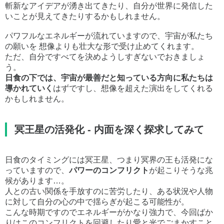
斬新なアイデアが湧き出てきたり、自分が世界に発信した
いことが見えてきたりするかもしれません。
パワフルなエネルギーが流れていますので、宇宙が私たち
の願いを 想像よりも壮大な形で受け止めてくれます。
ただ、自分ですべてを決めようしすぎないでおきましょ
う。
日食の下では、宇宙が最善だと知っている方向に私たちは
導かれていく
はずですし、想像を超えた演出をしてくれる
かもしれません。
冥王星の活発化 - 内面を深く探求してみて
日食のタイミングには冥王星、つまり冥界の王も活発にな
っていますので、
パワーのコンフリクト
が起こりそうな兆
候があります…。
人との古い関係を手放すのに苦労したり、ある状況や人物
に対して自分の心の中で揺らぎが起こる可能性が。
こんな時期ですのでエネルギーがかなり強力で、今回ばか
りはこのコンフリクトを回避したり愛と光でごまかすこと