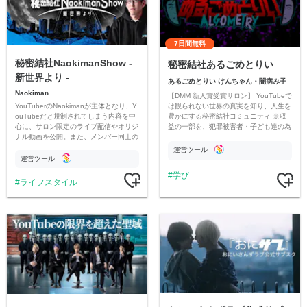
7日間無料
秘密結社NaokimanShow -
秘密結社あるごめとりい
新世界より -
あるごめとりい けんちゃん・闇病み子
Naokiman
【DMM 新人賞受賞サロン】 YouTubeで
YouTuberのNaokimanが主体となり、Y
は観られない世界の真実を知り、人生を
ouTubeだと規制されてしまう内容を中
豊かにする秘密結社コミュニティ ※収
心に、サロン限定のライブ配信やオリジ
益の一部を、犯罪被害者・子ども達の為
ナル動画を公開。また、メンバー同士の
のチャリティーに寄付させていただきま
情報交換や交流の場としても楽しんでい
す
運営ツール
ただいています。
運営ツール
学び
ライフスタイル