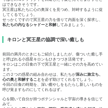
はできなさそうです。
冥王星は私たちに心の奥深くを見つめ、対峙するように促
してくるでしょう。
せっかくですので冥王星の力を借りて内面を深く探求し、
私たちの内なるシャドーと和解
してみましょう。
キロンと冥王星の協調で深い癒しも
前回の満月のときにもご紹介しましたが、傷ついた癒し手
と呼ばれる小惑星キロンもひきつづき活発です。
キロンはこの日食の下で冥王星と一緒にその力を高めてい
ます。
この２つの惑星の組み合わせは、私たちが
深みに旅立ち、
心の奥と和解すること
を必ず助けてくれるでしょう。
今回の日食の時期を、深い癒やしをもたらし新しいものを
呼び覚ますものにしてくれるはず。
心を開いて自分が持つポテンシャルと宇宙の導きを信じて
みて。